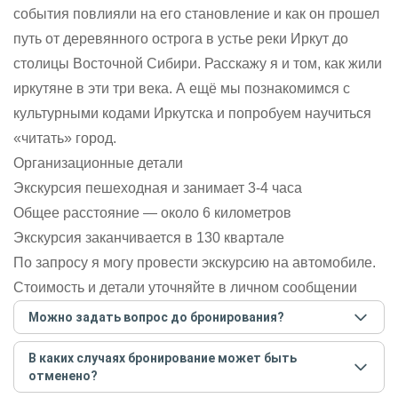
события повлияли на его становление и как он прошел
путь от деревянного острога в устье реки Иркут до
столицы Восточной Сибири. Расскажу я и том, как жили
иркутяне в эти три века. А ещё мы познакомимся с
культурными кодами Иркутска и попробуем научиться
«читать» город.
Организационные детали
Экскурсия пешеходная и занимает 3-4 часа
Общее расстояние — около 6 километров
Экскурсия заканчивается в 130 квартале
По запросу я могу провести экскурсию на автомобиле.
Стоимость и детали уточняйте в личном сообщении
Можно задать вопрос до бронирования?
Достаточно перейти по ссылке «Задать вопрос» и
В каких случаях бронирование может быть
написать гиду. Платить при этом не нужно. Сначала
отменено?
согласуйте с гидом интересующие вас вопросы и после
этого бронируйте экскурсию.
Задать вопрос
.