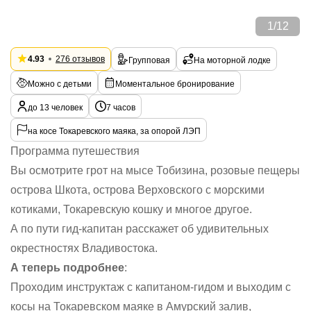
1
/
12
4.93
276 отзывов
Групповая
На моторной лодке
Можно с детьми
Моментальное бронирование
до 13 человек
7 часов
на косе Токаревского маяка, за опорой ЛЭП
Программа путешествия
Вы осмотрите грот на мысе Тобизина, розовые пещеры
острова Шкота, острова Верховского с морскими
котиками, Токаревскую кошку и многое другое.
А по пути гид-капитан расскажет об удивительных
окрестностях Владивостока.
А теперь подробнее
:
Проходим инструктаж с капитаном-гидом и выходим с
косы на Токаревском маяке в Амурский залив,