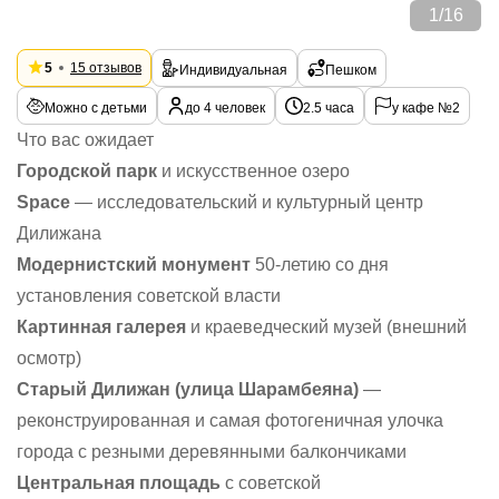
1
/
16
5
15 отзывов
Индивидуальная
Пешком
Можно с детьми
до 4 человек
2.5 часа
у кафе №2
Что вас ожидает
Городской парк
и искусственное озеро
Space
— исследовательский и культурный центр
Дилижана
Модернистский монумент
50-летию со дня
установления советской власти
Картинная галерея
и краеведческий музей (внешний
осмотр)
Старый Дилижан (улица Шарамбеяна)
—
реконструированная и самая фотогеничная улочка
города с резными деревянными балкончиками
Центральная площадь
с советской