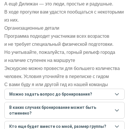
А ещё Дилижан — это люди, простые и радушные.
В ходе прогулки вам удастся пообщаться с некоторыми
из них.
Организационные детали
Программа подходит участникам всех возрастов
и не требует специальный физической подготовки.
Но учитывайте, пожалуйста, горный рельеф города
и наличие ступенек на маршруте
Экскурсию можно провести для большего количества
человек. Условия уточняйте в переписке с гидом
С вами буду я или другой гид из нашей команды
Можно задать вопрос до бронирования?
Достаточно перейти по ссылке «Задать вопрос» и
В каких случаях бронирование может быть
написать гиду. Платить при этом не нужно. Сначала
отменено?
согласуйте с гидом интересующие вас вопросы и после
этого бронируйте экскурсию.
Задать вопрос
.
Только в случае неблагоприятных погодных условий,
Кто еще будет вместе со мной, размер группы?
например, если экскурсия на кораблике, а по прогнозу