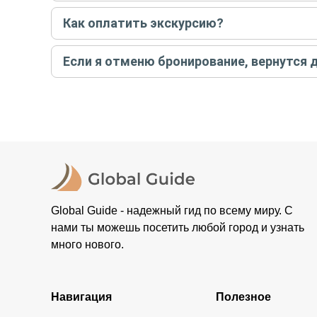
Если экскурсия индивидуальная, гид проведет встреч
Как оплатить экскурсию?
условий конкретной экскурсии.
Создайте заказ на удобную дату и время, и внесите
Если я отменю бронирование, вернутся 
контакты организатора и точное место встречи. Ос
Тогда платить организатору напрямую не требуется
При отмене за 48 часов или раньше мы вернем всю пр
остальные случаи возврата средств описаны в поли
Global Guide - надежный гид по всему миру. С
нами ты можешь посетить любой город и узнать
много нового.
Навигация
Полезное