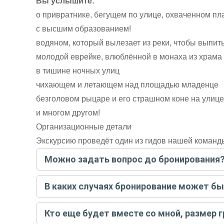
Вы услышите:
о привратнике, бегущем по улице, охваченном пл
с высшим образованием!
водяном, который вылезает из реки, чтобы выпит
молодой еврейке, влюблённой в монаха из храма
в тишине ночных улиц
чихающем и летающем над площадью младенце
безголовом рыцаре и его страшном коне на улиц
и многом другом!
Организационные детали
Экскурсию проведёт один из гидов нашей команд
Можно задать вопрос до бронирования
Достаточно перейти по ссылке «Задать вопрос» и на
В каких случаях бронирование может б
бронируйте экскурсию.
Задать вопрос
.
Только в случае неблагоприятных погодных условий,
Кто еще будет вместе со мной, размер 
вас об отмене, а мы вернем предоплату на карту. Во