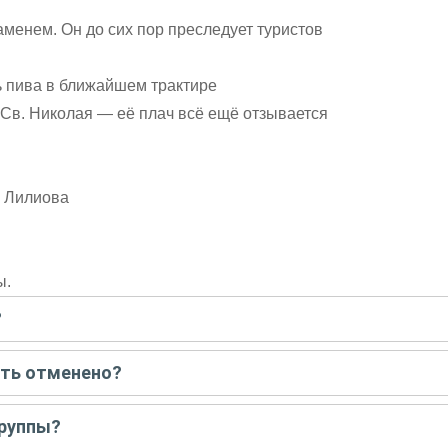
аменем. Он до сих пор преследует туристов
ь пива в ближайшем трактире
 Св. Николая — её плач всё ещё отзывается
е Лилиова
ы.
?
писать гиду. Платить при этом не нужно. Сначала согласуйте с г
ыть отменено?
 например, если экскурсия на кораблике, а по прогнозу погоды ан
группы?
 всех остальных случаях экскурсия состоится.