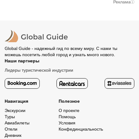
При отмене за 48 часов или раньше мы вернем всю
Реклама
вам станут доступны контакты организатора и точное
предоплату. Скорость возврата будет зависеть от
место встречи. Оставшуюся стоимость оплатите
вашего банка, обычно это занимает не более 72 часов.
организатору напрямую. В редких случаях оплата
Все остальные случаи возврата средств описаны в
полностью происходит на сайте. Тогда платить
политике возврата.
организатору напрямую не требуется.
Global Guide - надежный гид по всему миру. С нами ты
можешь посетить любой город и узнать много нового.
Наши партнеры
Лидеры туристической индустрии
Навигация
Полезное
Экскурсии
О проекте
Туры
Помощь
Авиабилеты
Условия
Отели
Конфединциальность
Дневник