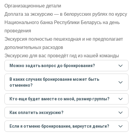
Организационные детали
Доплата за экскурсию — в белорусских рублях по курсу
Национального банка Республики Беларусь на день
проведения
Экскурсия полностью пешеходная и не предполагает
дополнительных расходов
Экскурсию для вас проведёт гид из нашей команды
Можно задать вопрос до бронирования?
Достаточно перейти по ссылке «Задать вопрос» и
В каких случаях бронирование может быть
написать гиду. Платить при этом не нужно. Сначала
отменено?
согласуйте с гидом интересующие вас вопросы и после
этого бронируйте экскурсию.
Задать вопрос
.
Только в случае неблагоприятных погодных условий,
Кто еще будет вместе со мной, размер группы?
например, если экскурсия на кораблике, а по прогнозу
погоды аномально-сильный ветер. При этом гид
Если экскурсия индивидуальная, гид проведет встречу
предупредит вас об отмене, а мы вернем предоплату на
Как оплатить экскурсию?
только для вас и вашей компании. Если групповая — на
карту. Во всех остальных случаях экскурсия состоится.
экскурсии будут другие участники, размер зависит от
Создайте заказ на удобную дату и время, и внесите
условий конкретной экскурсии.
Если я отменю бронирование, вернутся деньги?
предоплату как можно скорее, чтобы другие
путешественники не заняли ваше место. После этого