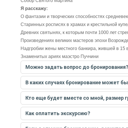
Собор Святого Мартина
Я расскажу:
О фантазии и творческих способностях средневе
Старинных росписях в храмах и крестильной купе
Древних святынях, к которым почти 1000 лет стре
Произведениях великих мастеров эпохи Возрожд
Надгробии жены местного банкира, жившей в 15 
Знаменитых ариях маэстро Пуччини
Можно задать вопрос до бронирования
Достаточно перейти по ссылке «Задать вопрос» и на
В каких случаях бронирование может б
бронируйте экскурсию.
Задать вопрос
.
Только в случае неблагоприятных погодных условий,
Кто еще будет вместе со мной, размер 
вас об отмене, а мы вернем предоплату на карту. Во
Если экскурсия индивидуальная, гид проведет встреч
Как оплатить экскурсию?
условий конкретной экскурсии.
Создайте заказ на удобную дату и время, и внесите