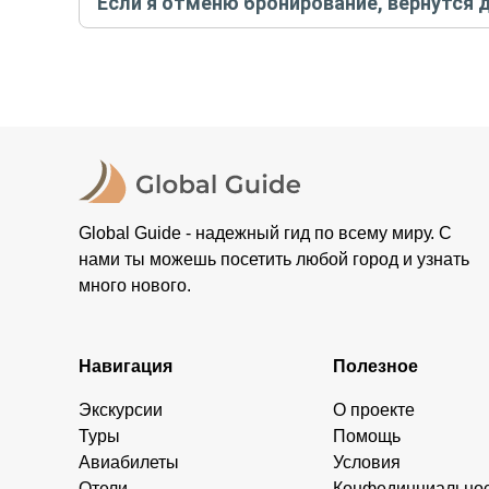
Если я отменю бронирование, вернутся 
контакты организатора и точное место встречи. Ос
Тогда платить организатору напрямую не требуется
При отмене за 48 часов или раньше мы вернем всю пр
остальные случаи возврата средств описаны в поли
Global Guide - надежный гид по всему миру. С
нами ты можешь посетить любой город и узнать
много нового.
Навигация
Полезное
Экскурсии
О проекте
Туры
Помощь
Авиабилеты
Условия
Отели
Конфединциально