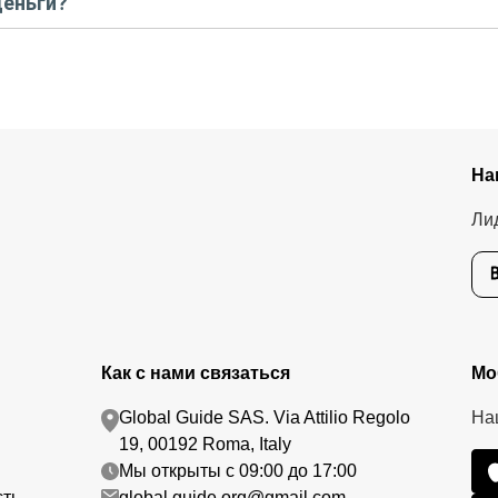
деньги?
тавшуюся стоимость оплатите организатору напрямую. В редких с
.
едоплату. Скорость возврата будет зависеть от вашего банка, об
тике возврата.
На
Ли
Как с нами связаться
Мо
Global Guide SAS. Via Attilio Regolo
На
19, 00192 Roma, Italy
Мы открыты с 09:00 до 17:00
сть
global.guide.org@gmail.com