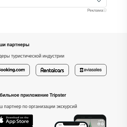
лучаях оплата полностью происходит на сайте.
ычно это занимает не более 72 часов. Все
Реклама
ши партнеры
деры туристической индустрии
бильное приложение Tripster
ш партнер по организации экскурсий