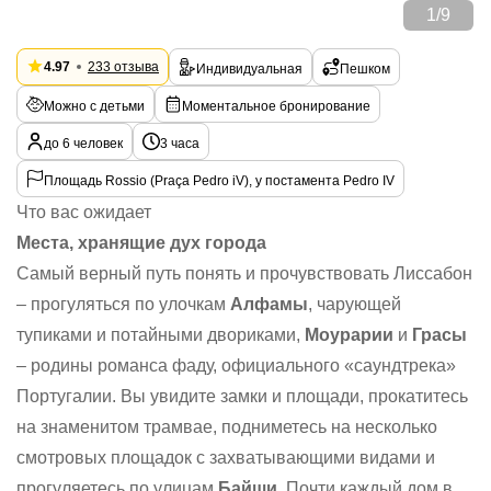
1
/
9
4.97
233 отзыва
Индивидуальная
Пешком
Можно с детьми
Моментальное бронирование
до 6 человек
3 часа
Площадь Rossio (Praça Pedro iV), у постамента Pedro IV
Что вас ожидает
Места, хранящие дух города
Самый верный путь понять и прочувствовать Лиссабон
– прогуляться по улочкам
Алфамы
, чарующей
тупиками и потайными двориками,
Моурарии
и
Грасы
– родины романса фаду, официального «саундтрека»
Португалии. Вы увидите замки и площади, прокатитесь
на знаменитом трамвае, подниметесь на несколько
смотровых площадок с захватывающими видами и
прогуляетесь по улицам
Байши
. Почти каждый дом в