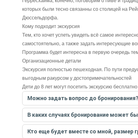
Герресхайма, конечно, поговорим о пиве и традиц
которых были тесно связанны со столицей на Рейн
Дюссельдорфа.
Кому подходит экскурсия
Тем, кто хочет успеть увидеть всё самое интересн
самостоятельно, а также задать интересующие во
Программа будет интересна в первую очередь те
Организационные детали
Экскурсия полностью пешеходная. По пути преду
выгодным ракурсом у достопримечательностей
Дети до 8 лет могут посетить экскурсию бесплатно
Можно задать вопрос до бронирования
Достаточно перейти по ссылке «Задать вопрос» и на
В каких случаях бронирование может б
бронируйте экскурсию.
Задать вопрос
.
Только в случае неблагоприятных погодных условий,
Кто еще будет вместе со мной, размер 
вас об отмене, а мы вернем предоплату на карту. Во