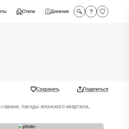
?
еты
Отели
Дневник
Сохранить
Поделиться
гавани, пагоды японского квартала,