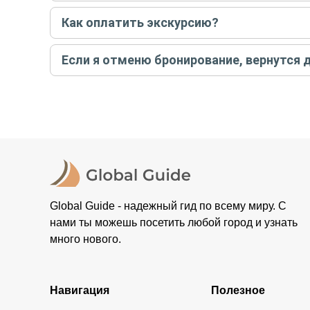
Если экскурсия индивидуальная, гид проведет встреч
Как оплатить экскурсию?
условий конкретной экскурсии.
Создайте заказ на удобную дату и время, и внесите
Если я отменю бронирование, вернутся 
контакты организатора и точное место встречи. Ос
Тогда платить организатору напрямую не требуется
При отмене за 48 часов или раньше мы вернем всю пр
остальные случаи возврата средств описаны в поли
Global Guide - надежный гид по всему миру. С
нами ты можешь посетить любой город и узнать
много нового.
Навигация
Полезное