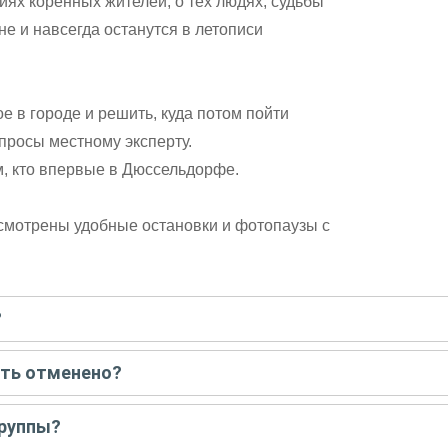
иях коренных жителей, о тех людях, судьбы
е и навсегда останутся в летописи
ое в городе и решить, куда потом пойти
просы местному эксперту.
м, кто впервые в Дюссельдорфе.
смотрены удобные остановки и фотопаузы с
?
писать гиду. Платить при этом не нужно. Сначала согласуйте с г
ыть отменено?
 например, если экскурсия на кораблике, а по прогнозу погоды ан
группы?
 всех остальных случаях экскурсия состоится.