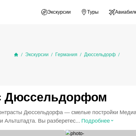
Экскурсии
Туры
Авиабил
Экскурсии
Германия
Дюссельдорф
/
/
/
/
 с Дюссельдорфом
контрасты Дюссельдорфа — смелые постройки Медиа-
⌃
 Альтштадта. Вы разберетес...
Подробнее