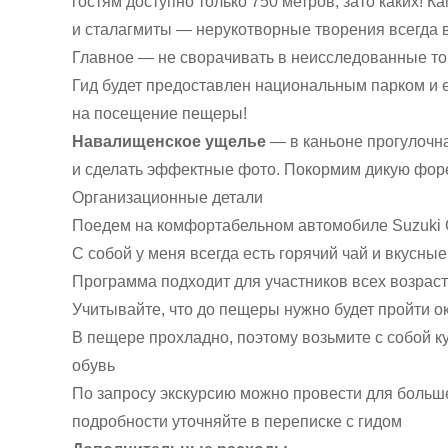
гостям доступно только 750 метров, зато каких! 
и сталагмиты — нерукотворные творения всегда 
Главное — не сворачивать в неисследованные тонн
Гид будет предоставлен национальным парком и е
на посещение пещеры!
Навалищенское ущелье
— в каньоне прогулочна
и сделать эффектные фото. Покормим дикую форел
Организационные детали
Поедем на комфортабельном автомобиле Suzuki G
С собой у меня всегда есть горячий чай и вкусны
Программа подходит для участников всех возрас
Учитывайте, что до пещеры нужно будет пройти ок
В пещере прохладно, поэтому возьмите с собой к
обувь
По запросу экскурсию можно провести для больше
подробности уточняйте в переписке с гидом