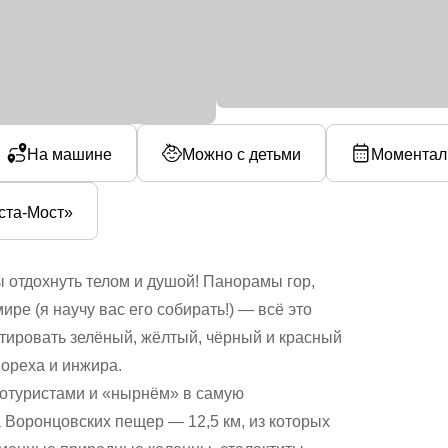
На машине
Можно с детьми
Моментал
ста-Мост»
ы отдохнуть телом и душой! Панорамы гор,
ре (я научу вас его собирать!) — всё это
стировать зелёный, жёлтый, чёрный и красный
 ореха и инжира.
еотуристами и «нырнём» в самую
 Воронцовских пещер — 12,5 км, из которых