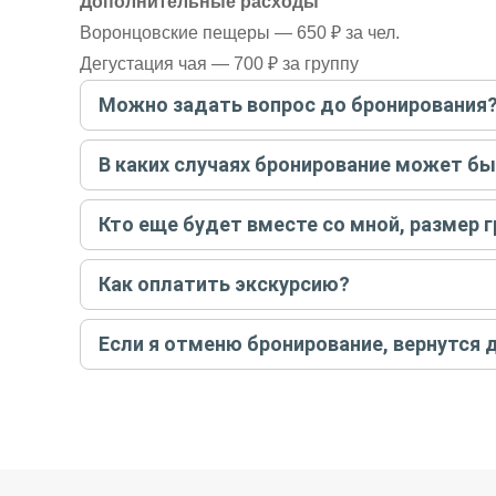
Дополнительные расходы
Воронцовские пещеры — 650 ₽ за чел.
Дегустация чая — 700 ₽ за группу
Можно задать вопрос до бронирования
Достаточно перейти по ссылке «Задать вопрос» и на
В каких случаях бронирование может б
бронируйте экскурсию.
Задать вопрос
.
Только в случае неблагоприятных погодных условий,
Кто еще будет вместе со мной, размер 
вас об отмене, а мы вернем предоплату на карту. Во
Если экскурсия индивидуальная, гид проведет встреч
Как оплатить экскурсию?
условий конкретной экскурсии.
Создайте заказ на удобную дату и время, и внесите
Если я отменю бронирование, вернутся 
контакты организатора и точное место встречи. Ос
Тогда платить организатору напрямую не требуется
При отмене за 48 часов или раньше мы вернем всю пр
остальные случаи возврата средств описаны в поли