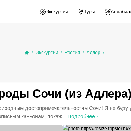
Экскурсии
Туры
Авиабил
Экскурсии
Россия
Адлер
/
/
/
/
роды Сочи (из Адлера
иродным достопримечательностям Сочи! Я не буду у
⌃
писным каньонам, покаж...
Подробнее