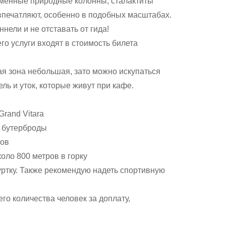
Каменные природные колонны, сталактиты
впечатляют, особенно в подобных масштабах.
ели и не отставать от гида!
го услуги входят в стоимость билета
я зона небольшая, зато можно искупаться
ь и уток, которые живут при кафе.
rand Vitara
е бутерброды
тов
оло 800 метров в горку
уртку. Также рекомендую надеть спортивную
го количества человек за доплату,