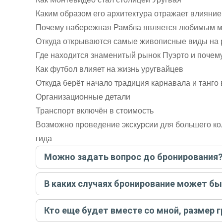
Каким образом его архитектура отражает влияние
Почему набережная Рамбла является любимым м
Откуда открываются самые живописные виды на 
Где находится знаменитый рынок Пуэрто и почему
Как футбол влияет на жизнь уругвайцев
Откуда берёт начало традиция карнавала и танго 
Организационные детали
Транспорт включён в стоимость
Возможно проведение экскурсии для большего ко
гида
Можно задать вопрос до бронирования
Достаточно перейти по ссылке «Задать вопрос» и на
В каких случаях бронирование может б
бронируйте экскурсию.
Задать вопрос
.
Только в случае неблагоприятных погодных условий,
Кто еще будет вместе со мной, размер 
вас об отмене, а мы вернем предоплату на карту. Во