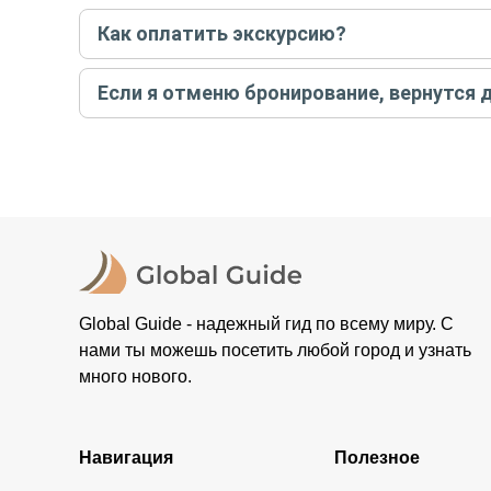
Если экскурсия индивидуальная, гид проведет встреч
Как оплатить экскурсию?
условий конкретной экскурсии.
Создайте заказ на удобную дату и время, и внесите
Если я отменю бронирование, вернутся 
контакты организатора и точное место встречи. Ос
Тогда платить организатору напрямую не требуется
При отмене за 48 часов или раньше мы вернем всю пр
остальные случаи возврата средств описаны в поли
Global Guide - надежный гид по всему миру. С
нами ты можешь посетить любой город и узнать
много нового.
Навигация
Полезное