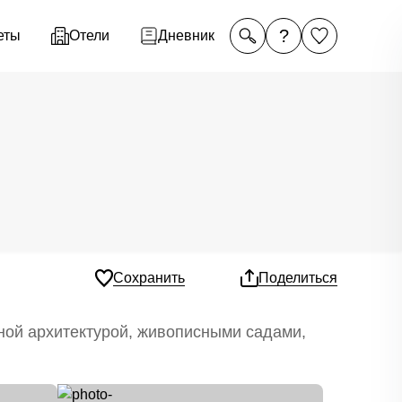
?
еты
Отели
Дневник
Сохранить
Поделиться
ной архитектурой, живописными садами,