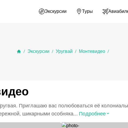
Экскурсии
Туры
Авиабил
Экскурсии
Уругвай
Монтевидео
/
/
/
/
видео
ругвая. Приглашаю вас полюбоваться её колониаль
⌃
режной, шикарными особняка...
Подробнее