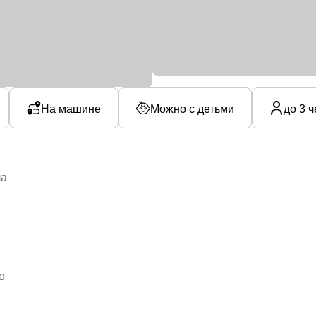
На машине
Можно с детьми
до 3 
ла
о