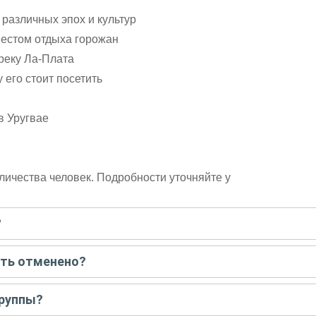
 различных эпох и культур
естом отдыха горожан
реку Ла-Плата
 его стоит посетить
в Уругвае
личества человек. Подробности уточняйте у
?
писать гиду. Платить при этом не нужно. Сначала согласуйте с г
ыть отменено?
 например, если экскурсия на кораблике, а по прогнозу погоды ан
группы?
 всех остальных случаях экскурсия состоится.