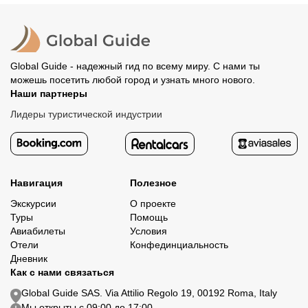
Все остальные случаи возврата средств описаны в
полностью происходит на сайте. Тогда платить
политике возврата.
организатору напрямую не требуется.
Global Guide - надежный гид по всему миру. С нами ты
можешь посетить любой город и узнать много нового.
Наши партнеры
Лидеры туристической индустрии
Навигация
Полезное
Экскурсии
О проекте
Туры
Помощь
Авиабилеты
Условия
Отели
Конфединциальность
Дневник
Как с нами связаться
Global Guide SAS. Via Attilio Regolo 19, 00192 Roma, Italy
Мы открыты с 09:00 до 17:00