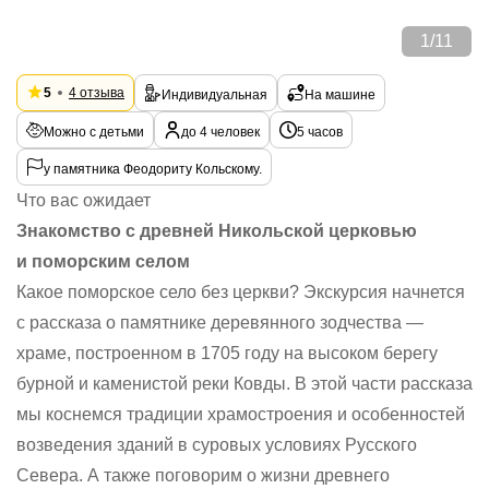
1
/
11
5
4 отзыва
Индивидуальная
На машине
Можно с детьми
до 4 человек
5 часов
у памятника Феодориту Кольскому.
Что вас ожидает
Знакомство с древней Никольской церковью
и поморским селом
Какое поморское село без церкви? Экскурсия начнется
с рассказа о памятнике деревянного зодчества —
храме, построенном в 1705 году на высоком берегу
бурной и каменистой реки Ковды. В этой части рассказа
мы коснемся традиции храмостроения и особенностей
возведения зданий в суровых условиях Русского
Севера. А также поговорим о жизни древнего