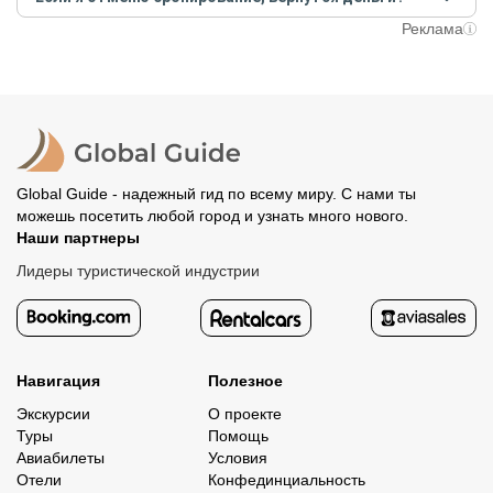
путешественники не заняли ваше место. После этого
При отмене за 48 часов или раньше мы вернем всю
Реклама
вам станут доступны контакты организатора и точное
предоплату. Скорость возврата будет зависеть от
место встречи. Оставшуюся стоимость оплатите
вашего банка, обычно это занимает не более 72 часов.
организатору напрямую. В редких случаях оплата
Все остальные случаи возврата средств описаны в
полностью происходит на сайте. Тогда платить
политике возврата.
организатору напрямую не требуется.
Global Guide - надежный гид по всему миру. С нами ты
можешь посетить любой город и узнать много нового.
Наши партнеры
Лидеры туристической индустрии
Навигация
Полезное
Экскурсии
О проекте
Туры
Помощь
Авиабилеты
Условия
Отели
Конфединциальность