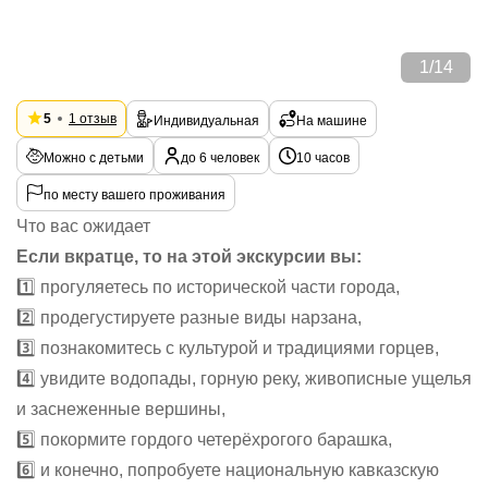
1
/
14
5
1 отзыв
Индивидуальная
На машине
Можно с детьми
до 6 человек
10 часов
по месту вашего проживания
Что вас ожидает
Если вкратце, то на этой экскурсии вы:
1️⃣ прогуляетесь по исторической части города,
2️⃣ продегустируете разные виды нарзана,
3️⃣ познакомитесь с культурой и традициями горцев,
4️⃣ увидите водопады, горную реку, живописные ущелья
и заснеженные вершины,
5️⃣ покормите гордого четерёхрогого барашка,
6️⃣ и конечно, попробуете национальную кавказскую