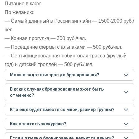
Питание в кафе
По желанию:
— Самый длинный в России зиплайн — 1500-2000 руб./
чел.
— Конная прогулка — 300 руб./чел.
— Посещение фермы с альпаками — 500 руб./чел.
— Сертифицированная тюбинговая трасса (круглый
год) и детский троллей — 500 руб./чел.
Можно задать вопрос до бронирования?
Достаточно перейти по ссылке «Задать вопрос» и
В каких случаях бронирование может быть
написать гиду. Платить при этом не нужно. Сначала
отменено?
согласуйте с гидом интересующие вас вопросы и после
этого бронируйте экскурсию.
Задать вопрос
.
Только в случае неблагоприятных погодных условий,
Кто еще будет вместе со мной, размер группы?
например, если экскурсия на кораблике, а по прогнозу
погоды аномально-сильный ветер. При этом гид
Если экскурсия индивидуальная, гид проведет встречу
предупредит вас об отмене, а мы вернем предоплату на
Как оплатить экскурсию?
только для вас и вашей компании. Если групповая — на
карту. Во всех остальных случаях экскурсия состоится.
экскурсии будут другие участники, размер зависит от
Создайте заказ на удобную дату и время, и внесите
условий конкретной экскурсии.
Если я отменю бронирование, вернутся деньги?
предоплату как можно скорее, чтобы другие