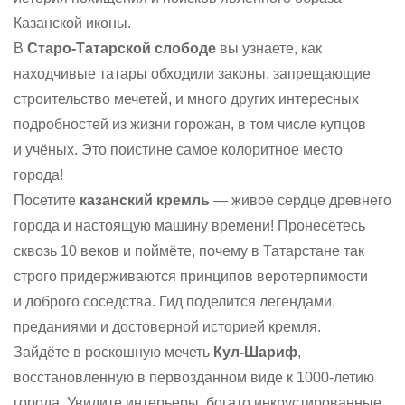
Казанской иконы.
В
Старо-Татарской слободе
вы узнаете, как
находчивые татары обходили законы, запрещающие
строительство мечетей, и много других интересных
подробностей из жизни горожан, в том числе купцов
и учёных. Это поистине самое колоритное место
города!
Посетите
казанский кремль
— живое сердце древнего
города и настоящую машину времени! Пронесётесь
сквозь 10 веков и поймёте, почему в Татарстане так
строго придерживаются принципов веротерпимости
и доброго соседства. Гид поделится легендами,
преданиями и достоверной историей кремля.
Зайдёте в роскошную мечеть
Кул-Шариф
,
восстановленную в первозданном виде к 1000-летию
города. Увидите интерьеры, богато инкрустированные