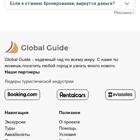
условий конкретной экскурсии.
Если я отменю бронирование, вернутся деньги?
предоплату как можно скорее, чтобы другие
путешественники не заняли ваше место. После этого
При отмене за 48 часов или раньше мы вернем всю
Реклама
вам станут доступны контакты организатора и точное
предоплату. Скорость возврата будет зависеть от
место встречи. Оставшуюся стоимость оплатите
вашего банка, обычно это занимает не более 72 часов.
организатору напрямую. В редких случаях оплата
Все остальные случаи возврата средств описаны в
полностью происходит на сайте. Тогда платить
политике возврата.
организатору напрямую не требуется.
Global Guide - надежный гид по всему миру. С нами ты
можешь посетить любой город и узнать много нового.
Наши партнеры
Лидеры туристической индустрии
Навигация
Полезное
Экскурсии
О проекте
Туры
Помощь
Авиабилеты
Условия