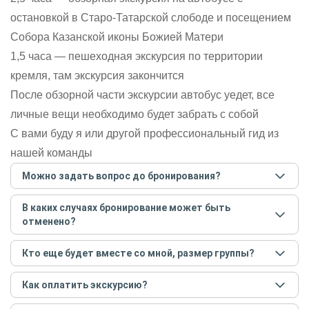
остановкой в Старо-Татарской слободе и посещением
Собора Казанской иконы Божией Матери
1,5 часа — пешеходная экскурсия по территории
кремля, там экскурсия закончится
После обзорной части экскурсии автобус уедет, все
личные вещи необходимо будет забрать с собой
С вами буду я или другой профессиональный гид из
нашей команды
Можно задать вопрос до бронирования?
Достаточно перейти по ссылке «Задать вопрос» и
В каких случаях бронирование может быть
написать гиду. Платить при этом не нужно. Сначала
отменено?
согласуйте с гидом интересующие вас вопросы и после
этого бронируйте экскурсию.
Задать вопрос
.
Только в случае неблагоприятных погодных условий,
Кто еще будет вместе со мной, размер группы?
например, если экскурсия на кораблике, а по прогнозу
погоды аномально-сильный ветер. При этом гид
Если экскурсия индивидуальная, гид проведет встречу
предупредит вас об отмене, а мы вернем предоплату на
Как оплатить экскурсию?
только для вас и вашей компании. Если групповая — на
карту. Во всех остальных случаях экскурсия состоится.
экскурсии будут другие участники, размер зависит от
Создайте заказ на удобную дату и время, и внесите