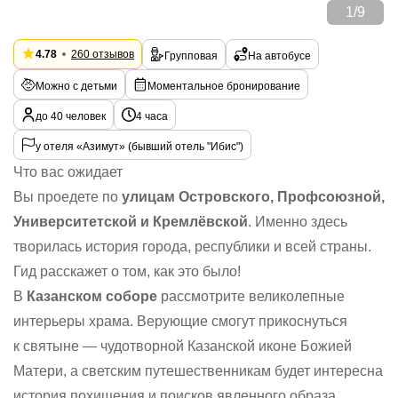
1
/
9
4.78
260 отзывов
Групповая
На автобусе
Можно с детьми
Моментальное бронирование
до 40 человек
4 часа
у отеля «Азимут» (бывший отель "Ибис")
Что вас ожидает
Вы проедете по
улицам Островского, Профсоюзной,
Университетской и Кремлёвской
. Именно здесь
творилась история города, республики и всей страны.
Гид расскажет о том, как это было!
В
Казанском соборе
рассмотрите великолепные
интерьеры храма. Верующие смогут прикоснуться
к святыне — чудотворной Казанской иконе Божией
Матери, а светским путешественникам будет интересна
история похищения и поисков явленного образа