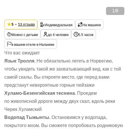
1
/
8
5
53 отзыва
Индивидуальная
На машине
Можно с детьми
до 4 человек
5.5 часов
в вашем отеле в Нальчике
Что вас ожидает
Язык Тролля
. Не обязательно лететь в Норвегию,
чтобы увидеть такой же захватывающий вид, как с той
самой скалы. Вы откроете место, где перед вами
предстанут невероятные горные пейзажи
Хуламо-Безенгийская теснина
. Проедем
по живописной дороге между двух скал, вдоль реки
Черек Хуламский
Водопад Тыжынты
. Остановимся у водопада,
покрытого мхом. Вы сможете попробовать родниковую