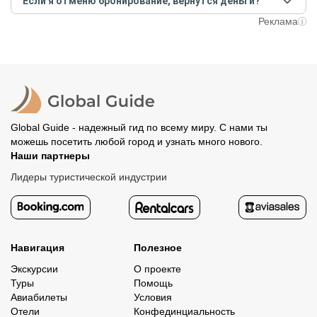
Если я отменю бронирование, вернутся деньги?
предоплату как можно скорее, чтобы другие
путешественники не заняли ваше место. После этого
При отмене за 48 часов или раньше мы вернем всю
Реклама
вам станут доступны контакты организатора и точное
предоплату. Скорость возврата будет зависеть от
место встречи. Оставшуюся стоимость оплатите
вашего банка, обычно это занимает не более 72 часов.
организатору напрямую. В редких случаях оплата
Все остальные случаи возврата средств описаны в
полностью происходит на сайте. Тогда платить
политике возврата.
организатору напрямую не требуется.
Global Guide - надежный гид по всему миру. С нами ты
можешь посетить любой город и узнать много нового.
Наши партнеры
Лидеры туристической индустрии
Навигация
Полезное
Экскурсии
О проекте
Туры
Помощь
Авиабилеты
Условия
Отели
Конфединциальность