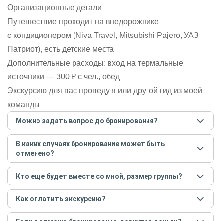
Организационные детали
Путешествие проходит на внедорожнике
с кондиционером (Niva Travel, Mitsubishi Pajero, УАЗ
Патриот), есть детские места
Дополнительные расходы: вход на термальные
источники — 300 ₽ с чел., обед
Экскурсию для вас проведу я или другой гид из моей
команды
Можно задать вопрос до бронирования?
Достаточно перейти по ссылке «Задать вопрос» и
В каких случаях бронирование может быть
написать гиду. Платить при этом не нужно. Сначала
отменено?
согласуйте с гидом интересующие вас вопросы и после
этого бронируйте экскурсию.
Задать вопрос
.
Только в случае неблагоприятных погодных условий,
Кто еще будет вместе со мной, размер группы?
например, если экскурсия на кораблике, а по прогнозу
погоды аномально-сильный ветер. При этом гид
Если экскурсия индивидуальная, гид проведет встречу
предупредит вас об отмене, а мы вернем предоплату на
Как оплатить экскурсию?
только для вас и вашей компании. Если групповая — на
карту. Во всех остальных случаях экскурсия состоится.
экскурсии будут другие участники, размер зависит от
Создайте заказ на удобную дату и время, и внесите
условий конкретной экскурсии.