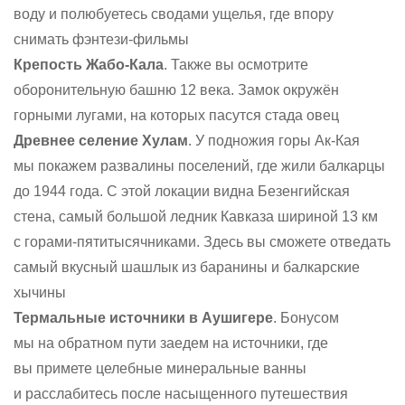
воду и полюбуетесь сводами ущелья, где впору
снимать фэнтези-фильмы
Крепость Жабо-Кала
. Также вы осмотрите
оборонительную башню 12 века. Замок окружён
горными лугами, на которых пасутся стада овец
Древнее селение Хулам
. У подножия горы Ак-Кая
мы покажем развалины поселений, где жили балкарцы
до 1944 года. С этой локации видна Безенгийская
стена, самый большой ледник Кавказа шириной 13 км
с горами-пятитысячниками. Здесь вы сможете отведать
самый вкусный шашлык из баранины и балкарские
хычины
Термальные источники в Аушигере
. Бонусом
мы на обратном пути заедем на источники, где
вы примете целебные минеральные ванны
и расслабитесь после насыщенного путешествия