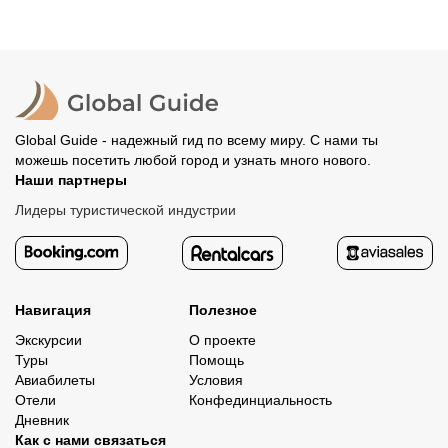
вам станут доступны контакты организатора и точное
предоплату. Скорость возврата будет зависеть от
место встречи. Оставшуюся стоимость оплатите
вашего банка, обычно это занимает не более 72 часов.
организатору напрямую. В редких случаях оплата
Все остальные случаи возврата средств описаны в
полностью происходит на сайте. Тогда платить
политике возврата.
организатору напрямую не требуется.
Global Guide - надежный гид по всему миру. С нами ты
можешь посетить любой город и узнать много нового.
Наши партнеры
Лидеры туристической индустрии
Навигация
Полезное
Экскурсии
О проекте
Туры
Помощь
Авиабилеты
Условия
Отели
Конфединциальность
Дневник
Как с нами связаться