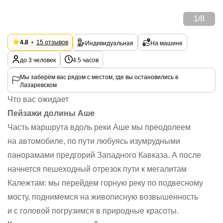
1
/
8
4.8
15 отзывов
Индивидуальная
На машине
до 3 человек
4.5 часов
Мы заберём вас рядом с местом, где вы остановились в
Лазаревском
Что вас ожидает
Пейзажи долины Аше
Часть маршрута вдоль реки Аше мы преодолеем
на автомобиле, по пути любуясь изумрудными
панорамами предгорий Западного Кавказа. А после
начнется пешеходный отрезок пути к мегалитам
Калежтам: мы перейдем горную реку по подвесному
мосту, поднимемся на живописную возвышенность
и с головой погрузимся в природные красоты.