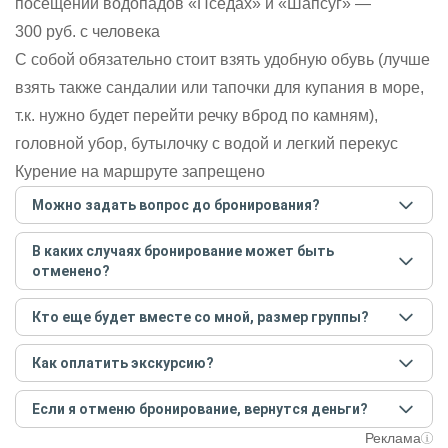
посещении водопадов «Пседах» и «Шапсуг» —
300 руб. с человека
С собой обязательно стоит взять удобную обувь (лучше
взять также сандалии или тапочки для купания в море,
т.к. нужно будет перейти речку вброд по камням),
головной убор, бутылочку с водой и легкий перекус
Курение на маршруте запрещено
Можно задать вопрос до бронирования?
Достаточно перейти по ссылке «Задать вопрос» и
В каких случаях бронирование может быть
написать гиду. Платить при этом не нужно. Сначала
отменено?
согласуйте с гидом интересующие вас вопросы и после
этого бронируйте экскурсию.
Задать вопрос
.
Только в случае неблагоприятных погодных условий,
Кто еще будет вместе со мной, размер группы?
например, если экскурсия на кораблике, а по прогнозу
погоды аномально-сильный ветер. При этом гид
Если экскурсия индивидуальная, гид проведет встречу
предупредит вас об отмене, а мы вернем предоплату на
Как оплатить экскурсию?
только для вас и вашей компании. Если групповая — на
карту. Во всех остальных случаях экскурсия состоится.
экскурсии будут другие участники, размер зависит от
Создайте заказ на удобную дату и время, и внесите
условий конкретной экскурсии.
Если я отменю бронирование, вернутся деньги?
предоплату как можно скорее, чтобы другие
путешественники не заняли ваше место. После этого
При отмене за 48 часов или раньше мы вернем всю
Реклама