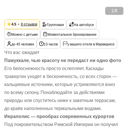
1
/
8
4.5
8 отзывов
Групповая
На автобусе
Можно с детьми
Моментальное бронирование
до 45 человек
13 часов
у вашего отеля в Мармарисе
Что вас ожидает
Памуккале, чью красоту не передаст ни одно фото
Его белоснежность просто ослепляет. Каскады
травертин уходят в бесконечность, со всех сторон —
кальциевые источники, которые устремляются вниз
по всему склону. Понаблюдайте за действиями
природы или спуститесь ниже к заветным террасам,
до краёв наполненных термальными водами.
Иераполис — прообраз современных курортов
Под покровительством Римской Империи он получил