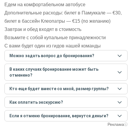
Едем на комфортабельном автобусе
Дополнительные расходы: билет в Памуккале — €30,
билет в бассейн Клеопатры — €15 (по желанию)
Завтрак и обед входят в стоимость
Возьмите с собой купальные принадлежности
С вами будет один из гидов нашей команды
Можно задать вопрос до бронирования?
Достаточно перейти по ссылке «Задать вопрос» и
В каких случаях бронирование может быть
написать гиду. Платить при этом не нужно. Сначала
отменено?
согласуйте с гидом интересующие вас вопросы и после
этого бронируйте экскурсию.
Задать вопрос
.
Только в случае неблагоприятных погодных условий,
Кто еще будет вместе со мной, размер группы?
например, если экскурсия на кораблике, а по прогнозу
погоды аномально-сильный ветер. При этом гид
Если экскурсия индивидуальная, гид проведет встречу
предупредит вас об отмене, а мы вернем предоплату на
Как оплатить экскурсию?
только для вас и вашей компании. Если групповая — на
карту. Во всех остальных случаях экскурсия состоится.
экскурсии будут другие участники, размер зависит от
Создайте заказ на удобную дату и время, и внесите
условий конкретной экскурсии.
Если я отменю бронирование, вернутся деньги?
предоплату как можно скорее, чтобы другие
путешественники не заняли ваше место. После этого
При отмене за 48 часов или раньше мы вернем всю
Реклама
вам станут доступны контакты организатора и точное
предоплату. Скорость возврата будет зависеть от