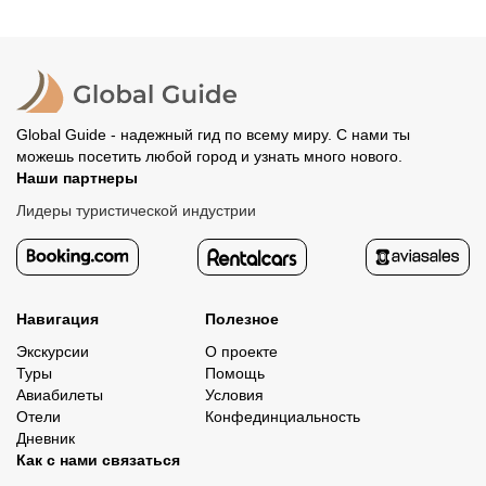
место встречи. Оставшуюся стоимость оплатите
вашего банка, обычно это занимает не более 72 часов.
организатору напрямую. В редких случаях оплата
Все остальные случаи возврата средств описаны в
полностью происходит на сайте. Тогда платить
политике возврата.
организатору напрямую не требуется.
Global Guide - надежный гид по всему миру. С нами ты
можешь посетить любой город и узнать много нового.
Наши партнеры
Лидеры туристической индустрии
Навигация
Полезное
Экскурсии
О проекте
Туры
Помощь
Авиабилеты
Условия
Отели
Конфединциальность
Дневник
Как с нами связаться