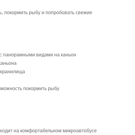
ь, покормить рыбу и попробовать свежие
 с панорамными видами на каньон
каньона
охранилища
зможность покормить рыбу
роходит на комфортабельном микроавтобусе