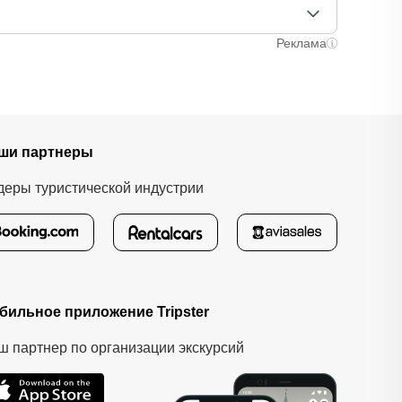
лучаях оплата полностью происходит на сайте.
ычно это занимает не более 72 часов. Все
Реклама
ши партнеры
деры туристической индустрии
бильное приложение Tripster
ш партнер по организации экскурсий