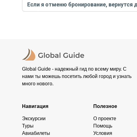
Если я отменю бронирование, вернутся 
контакты организатора и точное место встречи. Ос
Тогда платить организатору напрямую не требуется
При отмене за 48 часов или раньше мы вернем всю пр
остальные случаи возврата средств описаны в поли
Global Guide - надежный гид по всему миру. С
нами ты можешь посетить любой город и узнать
много нового.
Навигация
Полезное
Экскурсии
О проекте
Туры
Помощь
Авиабилеты
Условия