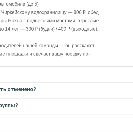
автомобиле (до 5)
о Чиркейскому водохранилищу — 800 ₽, обед
еры Нохъо с подвесными мостами: взрослые
до 14 лет — 300 ₽ (будни) / 400 ₽ (выходные),
-водителей нашей команды — он расскажет
ые площадки и сделает вашу поездку по-
?
писать гиду. Платить при этом не нужно. Сначала согласуйте с г
ыть отменено?
 например, если экскурсия на кораблике, а по прогнозу погоды ан
группы?
 всех остальных случаях экскурсия состоится.
у только для вас и вашей компании. Если групповая — на экскурс
 предоплату как можно скорее, чтобы другие путешественники не з