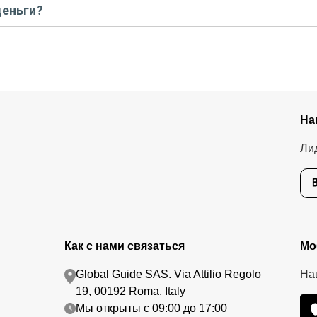
деньги?
тавшуюся стоимость оплатите организатору напрямую. В редких с
.
едоплату. Скорость возврата будет зависеть от вашего банка, об
тике возврата.
На
Ли
Как с нами связаться
Мо
Global Guide SAS. Via Attilio Regolo
На
19, 00192 Roma, Italy
Мы открыты с 09:00 до 17:00