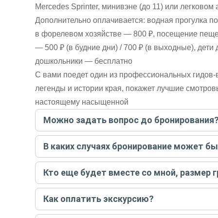
Mercedes Sprinter, минивэне (до 11) или легковом 
Дополнительно оплачивается: водная прогулка п
в форелевом хозяйстве — 800 ₽, посещение пещ
— 500 ₽ (в будние дни) / 700 ₽ (в выходные), дети 
дошкольники — бесплатно
С вами поедет один из профессиональных гидов
легенды и истории края, покажет лучшие смотров
настоящему насыщенной
Можно задать вопрос до бронирования
Достаточно перейти по ссылке «Задать вопрос» и на
В каких случаях бронирование может б
бронируйте экскурсию.
Задать вопрос
.
Только в случае неблагоприятных погодных условий,
Кто еще будет вместе со мной, размер 
вас об отмене, а мы вернем предоплату на карту. Во
Если экскурсия индивидуальная, гид проведет встреч
Как оплатить экскурсию?
условий конкретной экскурсии.
Создайте заказ на удобную дату и время, и внесите