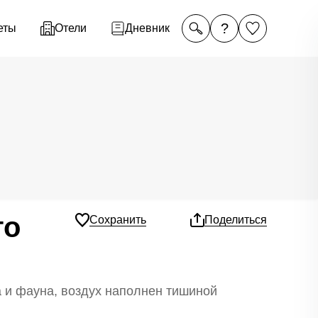
?
еты
Отели
Дневник
го
Сохранить
Поделиться
а и фауна, воздух наполнен тишиной