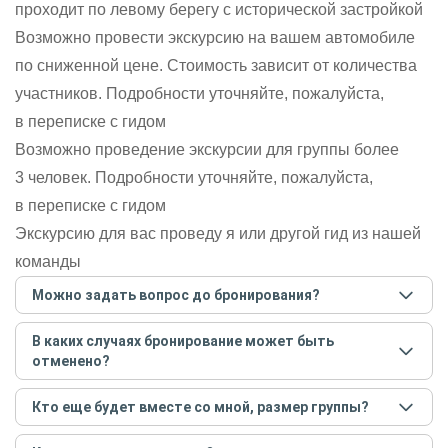
проходит по левому берегу с исторической застройкой
Возможно провести экскурсию на вашем автомобиле
по сниженной цене. Стоимость зависит от количества
участников. Подробности уточняйте, пожалуйста,
в переписке с гидом
Возможно проведение экскурсии для группы более
3 человек. Подробности уточняйте, пожалуйста,
в переписке с гидом
Экскурсию для вас проведу я или другой гид из нашей
команды
Можно задать вопрос до бронирования?
Достаточно перейти по ссылке «Задать вопрос» и
В каких случаях бронирование может быть
написать гиду. Платить при этом не нужно. Сначала
отменено?
согласуйте с гидом интересующие вас вопросы и после
этого бронируйте экскурсию.
Задать вопрос
.
Только в случае неблагоприятных погодных условий,
Кто еще будет вместе со мной, размер группы?
например, если экскурсия на кораблике, а по прогнозу
погоды аномально-сильный ветер. При этом гид
Если экскурсия индивидуальная, гид проведет встречу