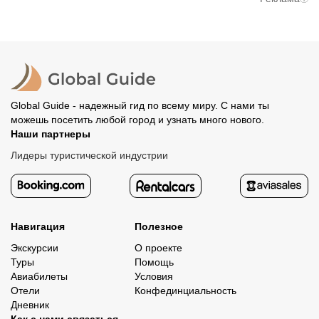
вам станут доступны контакты организатора и точное
предоплату. Скорость возврата будет зависеть от
место встречи. Оставшуюся стоимость оплатите
вашего банка, обычно это занимает не более 72 часов.
организатору напрямую. В редких случаях оплата
Все остальные случаи возврата средств описаны в
полностью происходит на сайте. Тогда платить
политике возврата.
организатору напрямую не требуется.
Global Guide - надежный гид по всему миру. С нами ты
можешь посетить любой город и узнать много нового.
Наши партнеры
Лидеры туристической индустрии
Навигация
Полезное
Экскурсии
О проекте
Туры
Помощь
Авиабилеты
Условия
Отели
Конфединциальность
Дневник