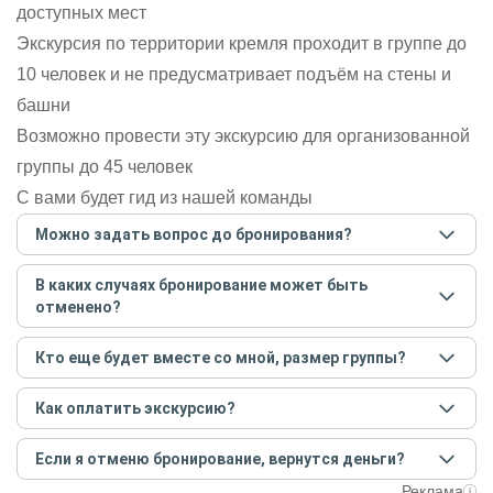
доступных мест
Экскурсия по территории кремля проходит в группе до
10 человек и не предусматривает подъём на стены и
башни
Возможно провести эту экскурсию для организованной
группы до 45 человек
С вами будет гид из нашей команды
Можно задать вопрос до бронирования?
Достаточно перейти по ссылке «Задать вопрос» и
В каких случаях бронирование может быть
написать гиду. Платить при этом не нужно. Сначала
отменено?
согласуйте с гидом интересующие вас вопросы и после
этого бронируйте экскурсию.
Задать вопрос
.
Только в случае неблагоприятных погодных условий,
Кто еще будет вместе со мной, размер группы?
например, если экскурсия на кораблике, а по прогнозу
погоды аномально-сильный ветер. При этом гид
Если экскурсия индивидуальная, гид проведет встречу
предупредит вас об отмене, а мы вернем предоплату на
Как оплатить экскурсию?
только для вас и вашей компании. Если групповая — на
карту. Во всех остальных случаях экскурсия состоится.
экскурсии будут другие участники, размер зависит от
Создайте заказ на удобную дату и время, и внесите
условий конкретной экскурсии.
Если я отменю бронирование, вернутся деньги?
предоплату как можно скорее, чтобы другие
путешественники не заняли ваше место. После этого
При отмене за 48 часов или раньше мы вернем всю
Реклама