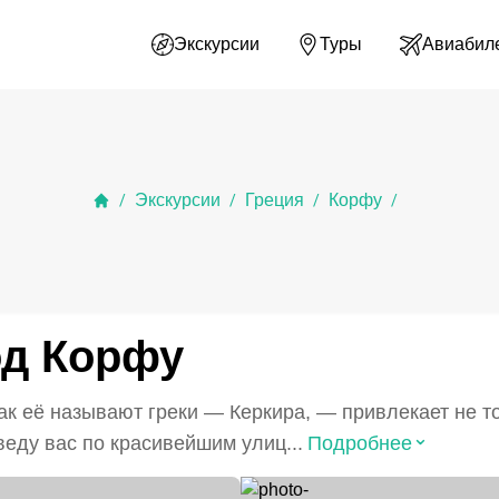
Экскурсии
Туры
Авиабил
Экскурсии
Греция
Корфу
/
/
/
/
од Корфу
ак её называют греки — Керкира, — привлекает не т
⌃
веду вас по красивейшим улиц...
Подробнее