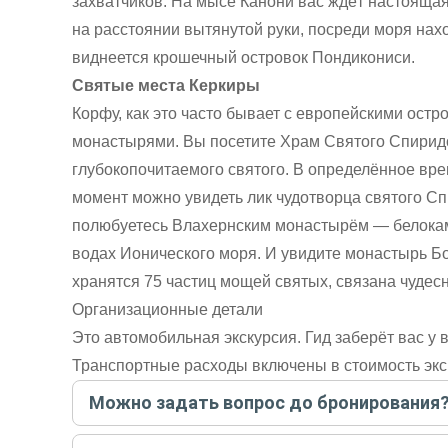
захватчиков. На мысе Канони вас ждёт настоящая
на расстоянии вытянутой руки, посреди моря нах
виднеется крошечный островок Пондикониси.
Святые места Керкиры
Корфу, как это часто бывает с европейскими ост
монастырями. Вы посетите Храм Святого Спиридо
глубокопочитаемого святого. В определённое вре
момент можно увидеть лик чудотворца святого С
полюбуетесь Влахернским монастырём — белокам
водах Ионического моря. И увидите монастырь Б
хранятся 75 частиц мощей святых, связана чудес
Организационные детали
Это автомобильная экскурсия. Гид заберёт вас у 
Транспортные расходы включены в стоимость экс
Можно задать вопрос до бронирования
Достаточно перейти по ссылке «Задать вопрос» и на