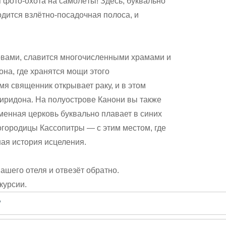
 фото-охота на самолёты! Здесь, буквально
одится взлётно-посадочная полоса, и
ровами, славится многочисленными храмами и
на, где хранятся мощи этого
мя священник открывает раку, и в этом
пиридона. На полуострове Канони вы также
енная церковь буквально плавает в синих
огородицы Кассопитры — с этим местом, где
ная история исцеления.
вашего отеля и отвезёт обратно.
курсии.
?
писать гиду. Платить при этом не нужно. Сначала согласуйте с г