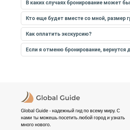
В каких случаях бронирование может б
бронируйте экскурсию.
Задать вопрос
.
Только в случае неблагоприятных погодных условий,
Кто еще будет вместе со мной, размер 
вас об отмене, а мы вернем предоплату на карту. Во
Если экскурсия индивидуальная, гид проведет встреч
Как оплатить экскурсию?
условий конкретной экскурсии.
Создайте заказ на удобную дату и время, и внесите
Если я отменю бронирование, вернутся 
контакты организатора и точное место встречи. Ос
Тогда платить организатору напрямую не требуется
При отмене за 48 часов или раньше мы вернем всю пр
остальные случаи возврата средств описаны в поли
Global Guide - надежный гид по всему миру. С
нами ты можешь посетить любой город и узнать
много нового.