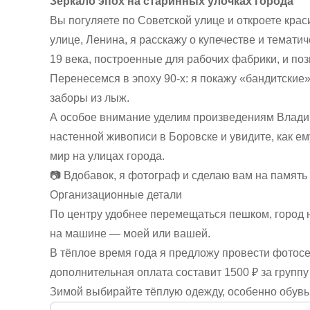
Зеркало эпох на старинных улочках города
Вы погуляете по Советской улице и откроете крас
улице, Ленина, я расскажу о купечестве и темати
19 века, построенные для рабочих фабрики, и по
Перенесемся в эпоху 90-х: я покажу «бандитские
заборы из лыж.
А особое внимание уделим произведениям Влади
настенной живописи в Боровске и увидите, как е
мир на улицах города.
📷 Вдобавок, я фотограф и сделаю вам на память
Организационные детали
По центру удобнее перемещаться пешком, город 
на машине — моей или вашей.
В тёплое время года я предложу провести фото
дополнительная оплата составит 1500 ₽ за группу
Зимой выбирайте тёплую одежду, особенно обувь,