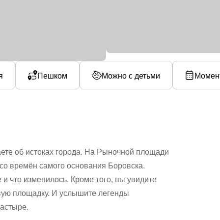
я
Пешком
Можно с детьми
Момен
аете об истоках города. На Рыночной площади
 со времён самого основания Боровска.
и что изменилось. Кроме того, вы увидите
вую площадку. И услышите легенды
астыре.