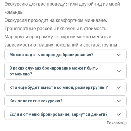
Экскурсию для вас проведу я или другой гид из моей
команды
Экскурсия проходит на комфортном минивэне.
Транспортные расходы включены в стоимость
Маршрут и программу экскурсии можно менять в
зависимости от ваших пожеланий и состава группы
Можно задать вопрос до бронирования?
Достаточно перейти по ссылке «Задать вопрос» и
В каких случаях бронирование может быть
написать гиду. Платить при этом не нужно. Сначала
отменено?
согласуйте с гидом интересующие вас вопросы и после
этого бронируйте экскурсию.
Задать вопрос
.
Только в случае неблагоприятных погодных условий,
Кто еще будет вместе со мной, размер группы?
например, если экскурсия на кораблике, а по прогнозу
погоды аномально-сильный ветер. При этом гид
Если экскурсия индивидуальная, гид проведет встречу
предупредит вас об отмене, а мы вернем предоплату на
Как оплатить экскурсию?
только для вас и вашей компании. Если групповая — на
карту. Во всех остальных случаях экскурсия состоится.
экскурсии будут другие участники, размер зависит от
Создайте заказ на удобную дату и время, и внесите
условий конкретной экскурсии.
Если я отменю бронирование, вернутся деньги?
предоплату как можно скорее, чтобы другие
путешественники не заняли ваше место. После этого
При отмене за 48 часов или раньше мы вернем всю
Реклама
вам станут доступны контакты организатора и точное
предоплату. Скорость возврата будет зависеть от