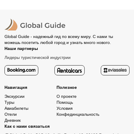
место встречи. Оставшуюся стоимость оплатите
вашего банка, обычно это занимает не более 72 часов.
организатору напрямую. В редких случаях оплата
Все остальные случаи возврата средств описаны в
полностью происходит на сайте. Тогда платить
политике возврата.
организатору напрямую не требуется.
Global Guide - надежный гид по всему миру. С нами ты
можешь посетить любой город и узнать много нового.
Наши партнеры
Лидеры туристической индустрии
Навигация
Полезное
Экскурсии
О проекте
Туры
Помощь
Авиабилеты
Условия
Отели
Конфединциальность
Дневник
Как с нами связаться