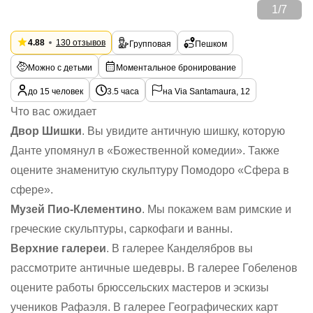
1
/
7
4.88
130 отзывов
Групповая
Пешком
Можно с детьми
Моментальное бронирование
до 15 человек
3.5 часа
на Via Santamaura, 12
Что вас ожидает
Двор Шишки
. Вы увидите античную шишку, которую
Данте упомянул в «Божественной комедии». Также
оцените знаменитую скульптуру Помодоро «Сфера в
сфере».
Музей Пио-Клементино
. Мы покажем вам римские и
греческие скульптуры, саркофаги и ванны.
Верхние галереи
. В галерее Канделябров вы
рассмотрите античные шедевры. В галерее Гобеленов
оцените работы брюссельских мастеров и эскизы
учеников Рафаэля. В галерее Географических карт