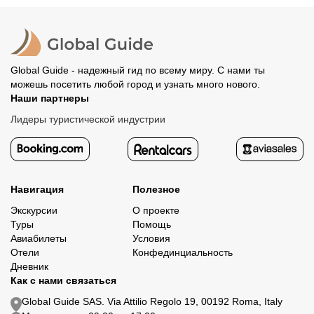
организатору напрямую. В редких случаях оплата
Все остальные случаи возврата средств описаны в
полностью происходит на сайте. Тогда платить
политике возврата.
организатору напрямую не требуется.
Global Guide - надежный гид по всему миру. С нами ты
можешь посетить любой город и узнать много нового.
Наши партнеры
Лидеры туристической индустрии
Навигация
Полезное
Экскурсии
О проекте
Туры
Помощь
Авиабилеты
Условия
Отели
Конфединциальность
Дневник
Как с нами связаться
Global Guide SAS. Via Attilio Regolo 19, 00192 Roma, Italy