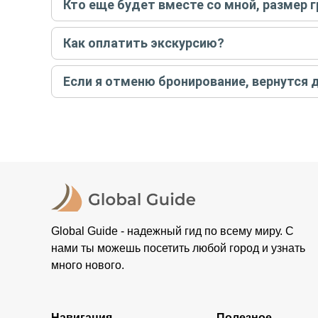
Кто еще будет вместе со мной, размер 
вас об отмене, а мы вернем предоплату на карту. Во
Если экскурсия индивидуальная, гид проведет встреч
Как оплатить экскурсию?
условий конкретной экскурсии.
Создайте заказ на удобную дату и время, и внесите
Если я отменю бронирование, вернутся 
контакты организатора и точное место встречи. Ос
Тогда платить организатору напрямую не требуется
При отмене за 48 часов или раньше мы вернем всю пр
остальные случаи возврата средств описаны в поли
Global Guide - надежный гид по всему миру. С
нами ты можешь посетить любой город и узнать
много нового.
Навигация
Полезное