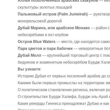
Аллея позолоченных арабских скакунов
— мес
скульптуры золотых лошадей
Пальмовый остров (Palm Jumeirah)
— рукотворн
монорельсовой дорогой
Дубай Марина, или арабское Монако
— район с
небоскрёбами и яхт-клубом
Остров Blue Waters
— место, где находится само
Парк цветов и парк бабочек
— невероятные бот
Дубай Молл
— крупнейший торговый центр с по
бедуинов и знаменитым небоскрёбом Бурдж Хали
Вы узнаете
:
Историю Дубая от первых поселений арабов до 
Какими были первые промыслы на территории э
О политическом становлении региона, включая р
О строительстве Бурдж Халифа, Бурдж-эль-Араб 
Какие рекорды Гиннеса принадлежат Дубаю и как