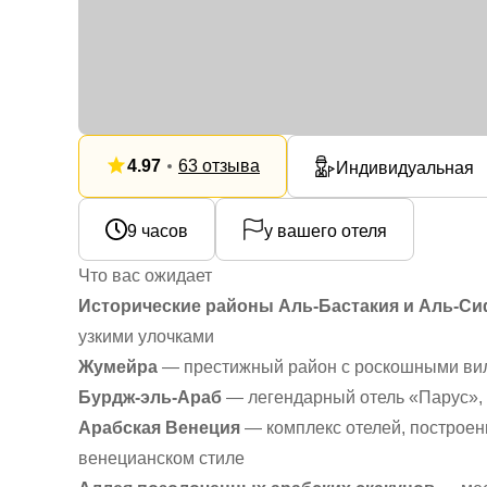
4.97
63 отзыва
Индивидуальная
9 часов
у вашего отеля
Что вас ожидает
Исторические районы Аль-Бастакия и Аль-С
узкими улочками
Жумейра
— престижный район с роскошными ви
Бурдж-эль-Араб
— легендарный отель «Парус», 
Арабская Венеция
— комплекс отелей, построен
венецианском стиле