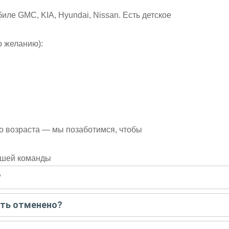
ле GMC, KIA, Hyundai, Nissan. Есть детское
о желанию):
о возраста — мы позаботимся, чтобы
нашей команды
?
писать гиду. Платить при этом не нужно. Сначала согласуйте с г
ыть отменено?
 например, если экскурсия на кораблике, а по прогнозу погоды ан