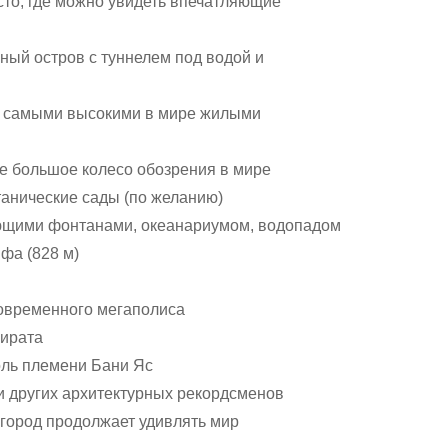
то, где можно увидеть впечатляющие
ый остров с туннелем под водой и
 самыми высокими в мире жилыми
е большое колесо обозрения в мире
анические сады (по желанию)
ющими фонтанами, океанариумом, водопадом
фа (828 м)
современного мегаполиса
мирата
оль племени Бани Яс
и других архитектурных рекордсменов
 город продолжает удивлять мир