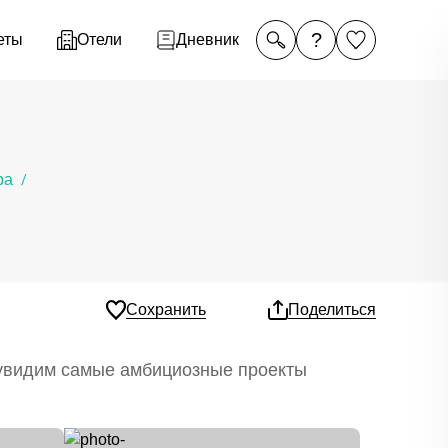
?
еты
Отели
Дневник
ра
/
Сохранить
Поделиться
 увидим самые амбициозные проекты