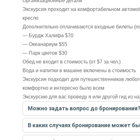
Организационные детали
Экскурсия проходит на комфортабельном автомоби
кресло
Дополнительно оплачиваются входные билеты (п
— Бурдж Халифа $70
— Океанариум $55
— Парк цветов $30
Обед не входит в стоимость (от $7 за чел.)
Вода и напитки в машине включены в стоимость
Экскурсия подходит для путешественников любог
комфортно и интересно было всем
Экскурсию для вас проведу я или другой гид из 
Можно задать вопрос до бронирования
Достаточно перейти по ссылке «Задать вопрос» и на
В каких случаях бронирование может б
бронируйте экскурсию.
Задать вопрос
.
Только в случае неблагоприятных погодных условий,