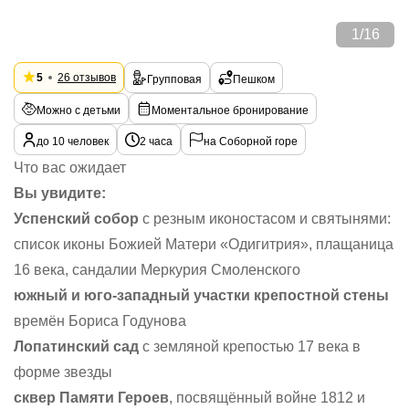
1
/
16
5
26 отзывов
Групповая
Пешком
Можно с детьми
Моментальное бронирование
до 10 человек
2 часа
на Соборной горе
Что вас ожидает
Вы увидите:
Успенский собор
с резным иконостасом и святынями:
список иконы Божией Матери «Одигитрия», плащаница
16 века, сандалии Меркурия Смоленского
южный и юго-западный участки крепостной стены
времён Бориса Годунова
Лопатинский сад
с земляной крепостью 17 века в
форме звезды
сквер Памяти Героев
, посвящённый войне 1812 и