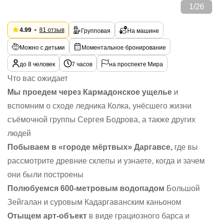
1
/
26
4.99
81 отзыв
Групповая
На машине
Можно с детьми
Моментальное бронирование
до 8 человек
7 часов
на проспекте Мира
Что вас ожидает
Мы проедем через Кармадонское ущелье
и
вспомним о сходе ледника Колка, унёсшего жизни
съёмочной группы Сергея Бодрова, а также других
людей
Побываем в «городе мёртвых» Даргавсе,
где вы
рассмотрите древние склепы и узнаете, когда и зачем
они были построены
Полюбуемся 600-метровым водопадом
Большой
Зейгалан и суровым Кадаргаванским каньоном
Отыщем арт-объект
в виде грациозного барса и