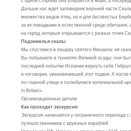
с одной стороны она упирается в море, а посере
Дальше нас ждет заповедник верхней части Скалы
множества видов птиц, но и для бесхвостых Берб
за их повадками в естественной среде обитания
на город, которые открываются с разных точек Ск
Подземелья скалы
Мы спустимся в пещеру святого Михаила: её ска
Вы побываете в туннелях Великой осады: они бы
последней попытки Испании вернуть себе Гибралт
и поговорке, увековечившей этот подвиг. А после
по главной улице и полюбуемся колониальной арх
in Britain».
Организационные детали
Как проходит экскурсия
Экскурсия начинается у пограничного перехода с
путешественников с круизных кораблей