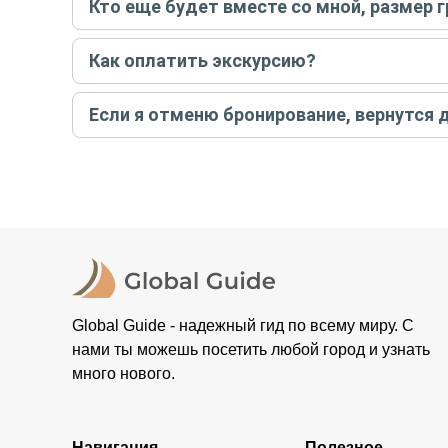
Кто еще будет вместе со мной, размер 
вас об отмене, а мы вернем предоплату на карту. Во
Если экскурсия индивидуальная, гид проведет встреч
Как оплатить экскурсию?
условий конкретной экскурсии.
Создайте заказ на удобную дату и время, и внесите
Если я отменю бронирование, вернутся 
контакты организатора и точное место встречи. Ос
Тогда платить организатору напрямую не требуется
При отмене за 48 часов или раньше мы вернем всю пр
остальные случаи возврата средств описаны в поли
Global Guide - надежный гид по всему миру. С
нами ты можешь посетить любой город и узнать
много нового.
Навигация
Полезное