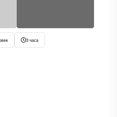
овек
3 часа