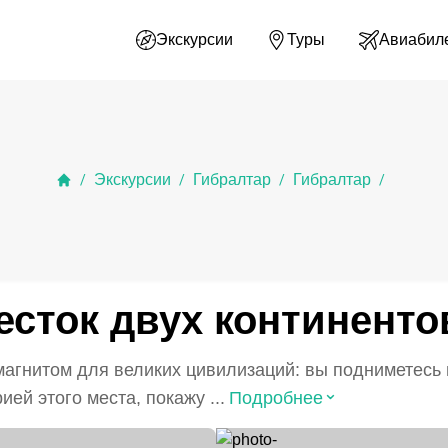
Экскурсии
Туры
Авиабил
Экскурсии
Гибралтар
Гибралтар
/
/
/
/
есток двух континенто
магнитом для великих цивилизаций: вы подниметесь 
⌃
ей этого места, покажу ...
Подробнее