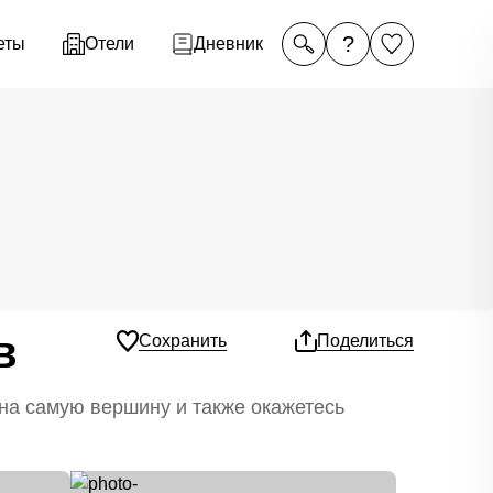
?
еты
Отели
Дневник
в
Сохранить
Поделиться
на самую вершину и также окажетесь