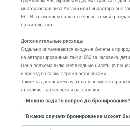
Гражданам РФ, Украины и других стран СНГ для 
многоразовая виза Англии или Гибралтара вне за
ЕС. Исключением являются члены семей граждан
на жительство.
Дополнительные расходы
Отдельно оплачиваются входные билеты в природ
на авторизированных такси: €60 за человека, дети
Цена подъема включает входные билеты (в пещер
и проезд по парку с тремя остановками
Также за дополнительную плату возможен трансфе
от количества человек и расстояния
Можно задать вопрос до бронирования
Достаточно перейти по ссылке «Задать вопрос» и на
В каких случаях бронирование может б
бронируйте экскурсию.
Задать вопрос
.
Только в случае неблагоприятных погодных условий,