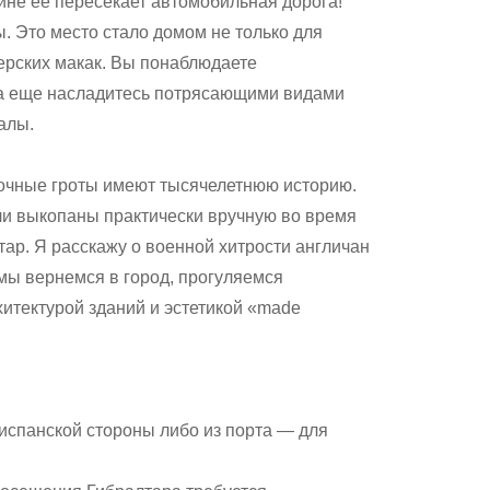
дине её пересекает автомобильная дорога!
. Это место стало домом не только для
ерских макак. Вы понаблюдаете
, а еще насладитесь потрясающими видами
алы.
зочные гроты имеют тысячелетнюю историю.
ли выкопаны практически вручную во время
ар. Я расскажу о военной хитрости англичан
 мы вернемся в город, прогуляемся
итектурой зданий и эстетикой «made
 испанской стороны либо из порта — для