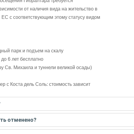
посещения Гибралтара требуется
висимости от наличия вида на жительство в
 ЕС с соответствующим этому статусу видом
ный парк и подъем на скалу
 до 6 лет бесплатно
у Св. Михаила и туннели великой осады)
р с Коста дель Соль: стоимость зависит
?
писать гиду. Платить при этом не нужно. Сначала согласуйте с г
ыть отменено?
 например, если экскурсия на кораблике, а по прогнозу погоды ан