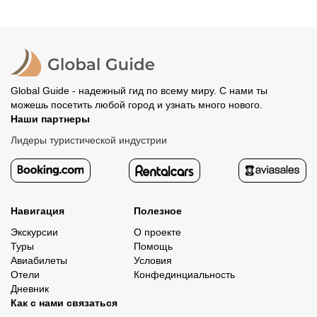
место встречи. Оставшуюся стоимость оплатите
вашего банка, обычно это занимает не более 72 часов.
организатору напрямую. В редких случаях оплата
Все остальные случаи возврата средств описаны в
полностью происходит на сайте. Тогда платить
политике возврата.
организатору напрямую не требуется.
Global Guide - надежный гид по всему миру. С нами ты
можешь посетить любой город и узнать много нового.
Наши партнеры
Лидеры туристической индустрии
Навигация
Полезное
Экскурсии
О проекте
Туры
Помощь
Авиабилеты
Условия
Отели
Конфединциальность
Дневник
Как с нами связаться