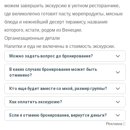
можем завершить экскурсию в уютном ресторанчике,
где великолепно готовят пасту, морепродукты, мясные
блюда и нежнейший десерт тирамису, название
которого, кстати, родом из Венеции.
Организационные детали
Напитки и еда не включены в стоимость экскурсии.
Можно задать вопрос до бронирования?
Достаточно перейти по ссылке «Задать вопрос» и
В каких случаях бронирование может быть
написать гиду. Платить при этом не нужно. Сначала
отменено?
согласуйте с гидом интересующие вас вопросы и после
этого бронируйте экскурсию.
Задать вопрос
.
Только в случае неблагоприятных погодных условий,
Кто еще будет вместе со мной, размер группы?
например, если экскурсия на кораблике, а по прогнозу
погоды аномально-сильный ветер. При этом гид
Если экскурсия индивидуальная, гид проведет встречу
предупредит вас об отмене, а мы вернем предоплату на
Как оплатить экскурсию?
только для вас и вашей компании. Если групповая — на
карту. Во всех остальных случаях экскурсия состоится.
экскурсии будут другие участники, размер зависит от
Создайте заказ на удобную дату и время, и внесите
условий конкретной экскурсии.
Если я отменю бронирование, вернутся деньги?
предоплату как можно скорее, чтобы другие
путешественники не заняли ваше место. После этого
При отмене за 48 часов или раньше мы вернем всю
Реклама
вам станут доступны контакты организатора и точное
предоплату. Скорость возврата будет зависеть от