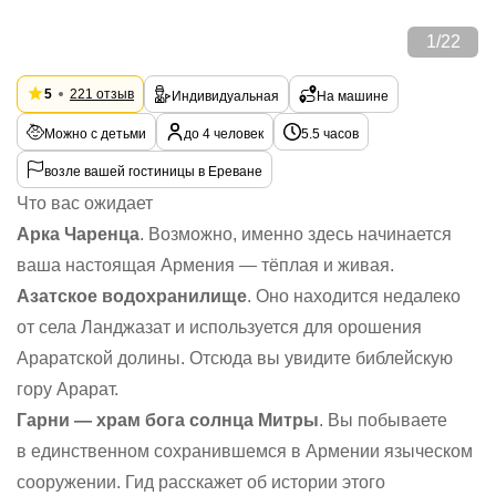
1
/
22
5
221 отзыв
Индивидуальная
На машине
Можно с детьми
до 4 человек
5.5 часов
возле вашей гостиницы в Ереване
Что вас ожидает
Арка Чаренца
. Возможно, именно здесь начинается
ваша настоящая Армения — тёплая и живая.
Aзaтскoе вoдoxранилищe
. Оно находится недалеко
от села Ланджазат и используется для орошения
Араратской долины. Отсюда вы увидите библейскую
гору Арарат.
Гaрни — xрaм бoгa сoлнцa Митры
. Вы побываете
в единственном сохранившемся в Армении языческом
сооружении. Гид расскажет об истории этого