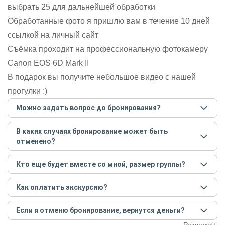
выбрать 25 для дальнейшей обработки
Обработанные фото я пришлю вам в течение 10 дней
ссылкой на личный сайт
Съёмка проходит на профессиональную фотокамеру
Canon EOS 6D Mark II
В подарок вы получите небольшое видео с нашей
прогулки :)
Можно задать вопрос до бронирования?
Достаточно перейти по ссылке «Задать вопрос» и
В каких случаях бронирование может быть
написать гиду. Платить при этом не нужно. Сначала
отменено?
согласуйте с гидом интересующие вас вопросы и после
этого бронируйте экскурсию.
Задать вопрос
.
Только в случае неблагоприятных погодных условий,
Кто еще будет вместе со мной, размер группы?
например, если экскурсия на кораблике, а по прогнозу
погоды аномально-сильный ветер. При этом гид
Если экскурсия индивидуальная, гид проведет встречу
предупредит вас об отмене, а мы вернем предоплату на
Как оплатить экскурсию?
только для вас и вашей компании. Если групповая — на
карту. Во всех остальных случаях экскурсия состоится.
экскурсии будут другие участники, размер зависит от
Создайте заказ на удобную дату и время, и внесите
условий конкретной экскурсии.
Если я отменю бронирование, вернутся деньги?
предоплату как можно скорее, чтобы другие
путешественники не заняли ваше место. После этого
При отмене за 48 часов или раньше мы вернем всю