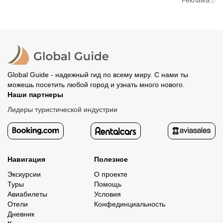
Реклама
вам станут доступны контакты организатора и точное
предоплату. Скорость возврата будет зависеть от
место встречи. Оставшуюся стоимость оплатите
вашего банка, обычно это занимает не более 72 часов.
организатору напрямую. В редких случаях оплата
Все остальные случаи возврата средств описаны в
полностью происходит на сайте. Тогда платить
политике возврата.
организатору напрямую не требуется.
Global Guide - надежный гид по всему миру. С нами ты
можешь посетить любой город и узнать много нового.
Наши партнеры
Лидеры туристической индустрии
Навигация
Полезное
Экскурсии
О проекте
Туры
Помощь
Авиабилеты
Условия
Отели
Конфединциальность
Дневник