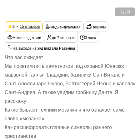
1
/
13
5
15 отзывов
Индивидуальная
Пешком
Можно с детьми
до 7 человек
3 часа
На выходе из ж/д вокзала Равенны
Что вас ожидает
Мы посетим пять памятников под охраной Юнеско:
мавзолей Галлы Плацидии, базилики Сан-Витале и
Сант-Аполлинаре-Нуово, Баптистерий Неона и капеллу
Сант-Андреа. А также увидим гробницу Данте. Я
расскажу:
Какие бывают техники мозаики и что означает само
слово «мозаика»
Как расшифровать главные символы раннего
христианства