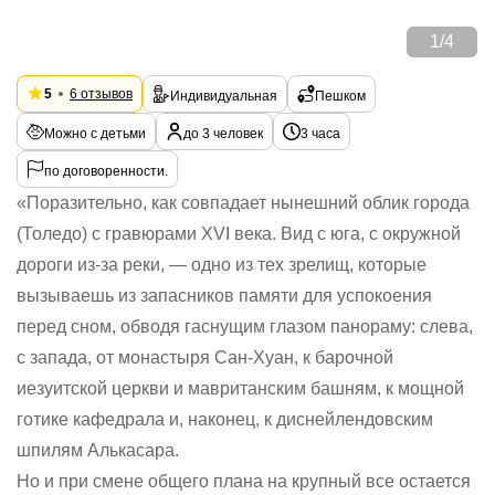
1
/
4
5
6 отзывов
Индивидуальная
Пешком
Можно с детьми
до 3 человек
3 часа
по договоренности.
«Поразительно, как совпадает нынешний облик города
(Толедо) с гравюрами XVI века. Вид с юга, с окружной
дороги из-за реки, — одно из тех зрелищ, которые
вызываешь из запасников памяти для успокоения
перед сном, обводя гаснущим глазом панораму: слева,
с запада, от монастыря Сан-Хуан, к барочной
иезуитской церкви и мавританским башням, к мощной
готике кафедрала и, наконец, к диснейлендовским
шпилям Алькасара.
Но и при смене общего плана на крупный все остается