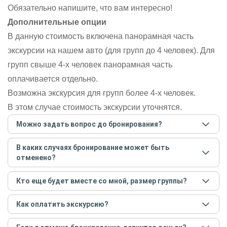
Обязательно напишите, что вам интересно!
Дополнительные опции
В данную стоимость включена панорамная часть
экскурсии на нашем авто (для групп до 4 человек). Для
групп свыше 4-х человек панорамная часть
оплачивается отдельно.
Возможна экскурсия для групп более 4-х человек.
В этом случае стоимость экскурсии уточнятся.
Можно задать вопрос до бронирования?
Достаточно перейти по ссылке «Задать вопрос» и
В каких случаях бронирование может быть
написать гиду. Платить при этом не нужно. Сначала
отменено?
согласуйте с гидом интересующие вас вопросы и после
этого бронируйте экскурсию.
Задать вопрос
.
Только в случае неблагоприятных погодных условий,
Кто еще будет вместе со мной, размер группы?
например, если экскурсия на кораблике, а по прогнозу
погоды аномально-сильный ветер. При этом гид
Если экскурсия индивидуальная, гид проведет встречу
предупредит вас об отмене, а мы вернем предоплату на
Как оплатить экскурсию?
только для вас и вашей компании. Если групповая — на
карту. Во всех остальных случаях экскурсия состоится.
экскурсии будут другие участники, размер зависит от
Создайте заказ на удобную дату и время, и внесите
условий конкретной экскурсии.