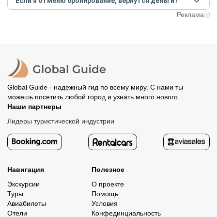
Если я отменю бронирование, вернутся деньги?
предоплату как можно скорее, чтобы другие
путешественники не заняли ваше место. После этого
При отмене за 48 часов или раньше мы вернем всю
Реклама
вам станут доступны контакты организатора и точное
предоплату. Скорость возврата будет зависеть от
место встречи. Оставшуюся стоимость оплатите
вашего банка, обычно это занимает не более 72 часов.
организатору напрямую. В редких случаях оплата
Все остальные случаи возврата средств описаны в
полностью происходит на сайте. Тогда платить
политике возврата.
организатору напрямую не требуется.
Global Guide - надежный гид по всему миру. С нами ты
можешь посетить любой город и узнать много нового.
Наши партнеры
Лидеры туристической индустрии
Навигация
Полезное
Экскурсии
О проекте
Туры
Помощь
Авиабилеты
Условия
Отели
Конфединциальность