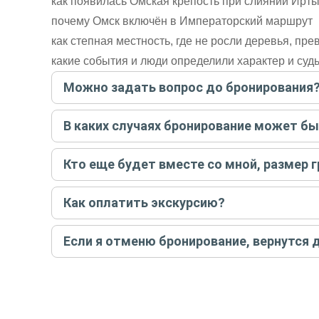
как появилась Омская крепость при слиянии Ирт
почему Омск включён в Императорский маршрут
как степная местность, где не росли деревья, пре
какие события и люди определили характер и суд
Можно задать вопрос до бронирования
Достаточно перейти по ссылке «Задать вопрос» и на
В каких случаях бронирование может б
бронируйте экскурсию.
Задать вопрос
.
Только в случае неблагоприятных погодных условий,
Кто еще будет вместе со мной, размер 
вас об отмене, а мы вернем предоплату на карту. Во
Если экскурсия индивидуальная, гид проведет встреч
Как оплатить экскурсию?
условий конкретной экскурсии.
Создайте заказ на удобную дату и время, и внесите
Если я отменю бронирование, вернутся 
контакты организатора и точное место встречи. Ос
Тогда платить организатору напрямую не требуется
При отмене за 48 часов или раньше мы вернем всю пр
остальные случаи возврата средств описаны в поли