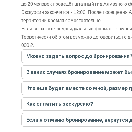
до 20 человек проведёт штатный гид Алмазного ф
Экскурсии закончатся к 12:00. После посещения 
территории Кремля самостоятельно
Если вы хотите индивидуальный формат экскурси
Теоретически об этом возможно договориться с ди
000 ₽.
Можно задать вопрос до бронирования
Достаточно перейти по ссылке «Задать вопрос» и на
В каких случаях бронирование может б
бронируйте экскурсию.
Задать вопрос
.
Только в случае неблагоприятных погодных условий,
Кто еще будет вместе со мной, размер 
вас об отмене, а мы вернем предоплату на карту. Во
Если экскурсия индивидуальная, гид проведет встреч
Как оплатить экскурсию?
условий конкретной экскурсии.
Создайте заказ на удобную дату и время, и внесите
Если я отменю бронирование, вернутся 
контакты организатора и точное место встречи. Ос
Тогда платить организатору напрямую не требуется
При отмене за 48 часов или раньше мы вернем всю пр