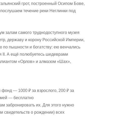
тальянский грот, построенный Осипом Бове,
 послушаем течение реки Неглинки под
вум залам самого труднодоступного музея
тр, державу и корону Российской Империи,
ю по пышности и богатству: ею венчались
я II. А ещё полюбуетесь шедеврами
иллиантом «Орлов» и алмазом «Шах»,
онд — 1000 ₽ за взрослого, 200 ₽ за
емей — бесплатно
м забронировать их. Для этого нужно
и свидетельств о рождении) всех