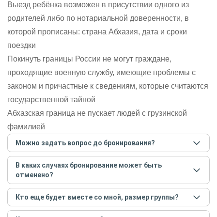
Выезд ребёнка возможен в присутствии одного из
родителей либо по нотариальной доверенности, в
которой прописаны: страна Абхазия, дата и сроки
поездки
Покинуть границы России не могут граждане,
проходящие военную службу, имеющие проблемы с
законом и причастные к сведениям, которые считаются
государственной тайной
Абхазская граница не пускает людей с грузинской
фамилией
Можно задать вопрос до бронирования?
Достаточно перейти по ссылке «Задать вопрос» и
В каких случаях бронирование может быть
написать гиду. Платить при этом не нужно. Сначала
отменено?
согласуйте с гидом интересующие вас вопросы и после
этого бронируйте экскурсию.
Задать вопрос
.
Только в случае неблагоприятных погодных условий,
Кто еще будет вместе со мной, размер группы?
например, если экскурсия на кораблике, а по прогнозу
погоды аномально-сильный ветер. При этом гид
Если экскурсия индивидуальная, гид проведет встречу