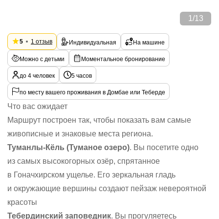
1
/
13
5
1 отзыв
Индивидуальная
На машине
Можно с детьми
Моментальное бронирование
до 4 человек
5 часов
по месту вашего проживания в Домбае или Теберде
Что вас ожидает
Маршрут построен так, чтобы показать вам самые
живописные и знаковые места региона.
Туманлы-Кёль (Туманое озеро)
. Вы посетите одно
из самых высокогорных озёр, спрятанное
в Гоначхирском ущелье. Его зеркальная гладь
и окружающие вершины создают пейзаж невероятной
красоты
Тебердинский заповедник
. Вы прогуляетесь