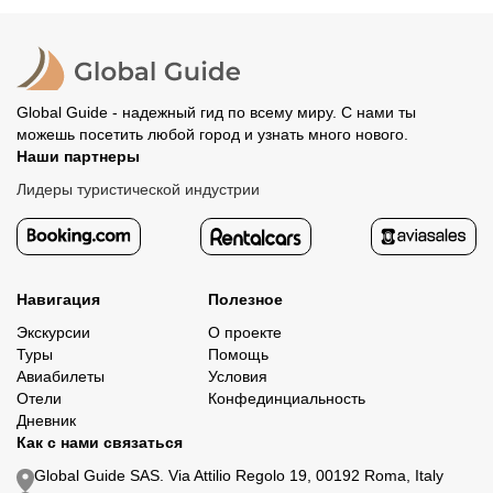
организатору напрямую. В редких случаях оплата
Все остальные случаи возврата средств описаны в
полностью происходит на сайте. Тогда платить
политике возврата.
организатору напрямую не требуется.
Global Guide - надежный гид по всему миру. С нами ты
можешь посетить любой город и узнать много нового.
Наши партнеры
Лидеры туристической индустрии
Навигация
Полезное
Экскурсии
О проекте
Туры
Помощь
Авиабилеты
Условия
Отели
Конфединциальность
Дневник
Как с нами связаться
Global Guide SAS. Via Attilio Regolo 19, 00192 Roma, Italy