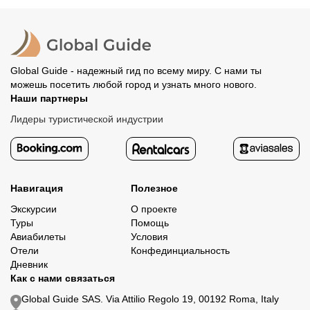
организатору напрямую. В редких случаях оплата
Все остальные случаи возврата средств описаны в
полностью происходит на сайте. Тогда платить
политике возврата.
организатору напрямую не требуется.
Global Guide - надежный гид по всему миру. С нами ты
можешь посетить любой город и узнать много нового.
Наши партнеры
Лидеры туристической индустрии
Навигация
Полезное
Экскурсии
О проекте
Туры
Помощь
Авиабилеты
Условия
Отели
Конфединциальность
Дневник
Как с нами связаться
Global Guide SAS. Via Attilio Regolo 19, 00192 Roma, Italy