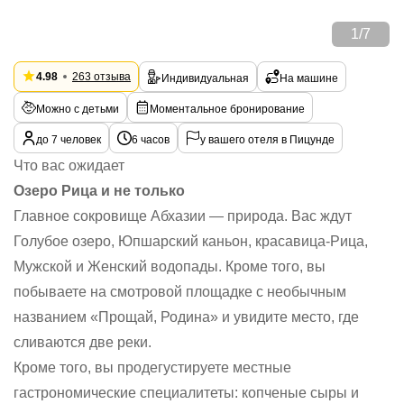
1
/
7
4.98
263 отзыва
Индивидуальная
На машине
Можно с детьми
Моментальное бронирование
до 7 человек
6 часов
у вашего отеля в Пицунде
Что вас ожидает
Озеро Рица и не только
Главное сокровище Абхазии — природа. Вас ждут
Голубое озеро, Юпшарский каньон, красавица-Рица,
Мужской и Женский водопады. Кроме того, вы
побываете на смотровой площадке с необычным
названием «Прощай, Родина» и увидите место, где
сливаются две реки.
Кроме того, вы продегустируете местные
гастрономические специалитеты: копченые сыры и