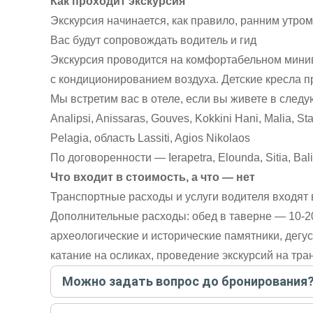
Как проходит экскурсия
Экскурсия начинается, как правило, ранним утром
Вас будут сопровождать водитель и гид
Экскурсия проводится на комфортабельном минив
с кондиционированием воздуха. Детские кресла 
Мы встретим вас в отеле, если вы живете в следу
Analipsi, Anissaras, Gouves, Kokkini Hani, Malia, St
Pelagia, область Lassiti, Agios Nikolaos
По договоренности — Ierapetra, Elounda, Sitia, Bal
Что входит в стоимость, а что — нет
Транспортные расходы и услуги водителя входят 
Дополнительные расходы: обед в таверне — 10-20
археологические и исторические памятники, дегус
катание на осликах, проведение экскурсий на тра
Можно задать вопрос до бронирования
Достаточно перейти по ссылке «Задать вопрос» и на