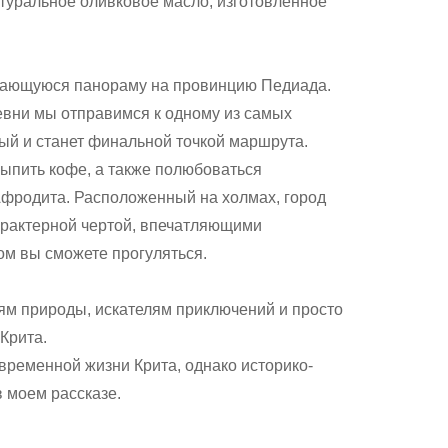
атуральное оливковое масло, изготовленное
ывающуюся панораму на провинцию Педиада.
вни мы отправимся к одному из самых
ый и станет финальной точкой маршрута.
выпить кофе, а также полюбоваться
Афродита. Расположенный на холмах, город
характерной чертой, впечатляющими
ом вы сможете прогуляться.
ям природы, искателям приключений и просто
Крита.
овременной жизни Крита, однако историко-
в моем рассказе.