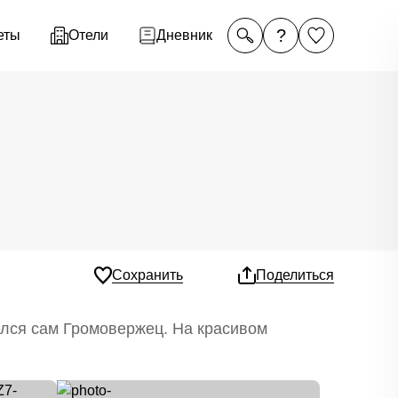
?
еты
Отели
Дневник
Сохранить
Поделиться
ился сам Громовержец. На красивом