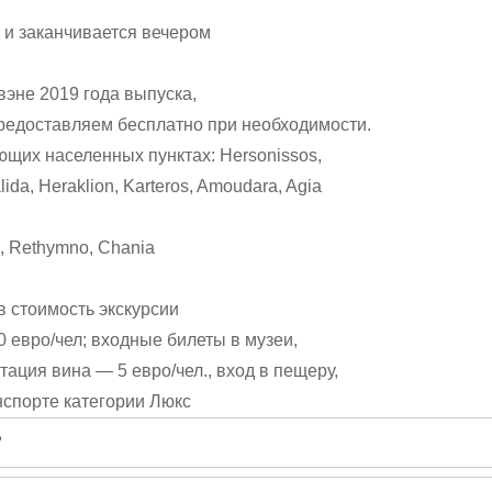
 и заканчивается вечером
эне 2019 года выпуска,
предоставляем бесплатно при необходимости.
ющих населенных пунктах: Hersonissos,
alida, Heraklion, Karteros, Amoudara, Agia
i, Rethymno, Chania
в стоимость экскурсии
 евро/чел; входные билеты в музеи,
тация вина — 5 евро/чел., вход в пещеру,
нспорте категории Люкс
?
писать гиду. Платить при этом не нужно. Сначала согласуйте с г