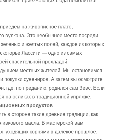
ломников, приезжающих сюда помолиться
ы приедем на живописное плато,
о вулкана. Это необычное место посреди
 зеленых и желтых полей, каждое из которых
скогорье Лассити — одно из самых
оей спасительной прохладой,
адушием местных жителей. Мы остановимся
и покупки сувениров. А затем вы осмотрите
, где, по преданию, родился сам Зевс. Если
ся на осликах в традиционной упряжке.
диционных продуктов
ть в стороне такие древние традиции, как
оливкового масла. В мастерской вам
ах, уходящих корнями в далекое прошлое.