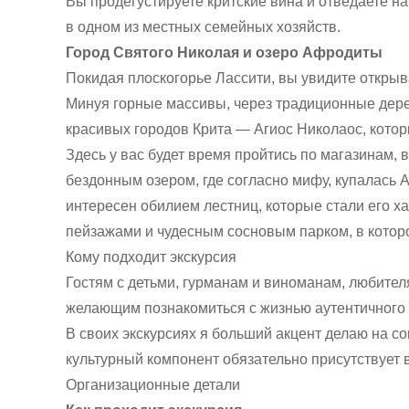
Вы продегустируете критские вина и отведаете н
в одном из местных семейных хозяйств.
Город Святого Николая и озеро Афродиты
Покидая плоскогорье Лассити, вы увидите откр
Минуя горные массивы, через традиционные дере
красивых городов Крита — Агиос Николаос, котор
Здесь у вас будет время пройтись по магазинам, 
бездонным озером, где согласно мифу, купалась 
интересен обилием лестниц, которые стали его 
пейзажами и чудесным сосновым парком, в котор
Кому подходит экскурсия
Гостям с детьми, гурманам и виноманам, любител
желающим познакомиться с жизнью аутентичного 
В своих экскурсиях я больший акцент делаю на с
культурный компонент обязательно присутствует 
Организационные детали