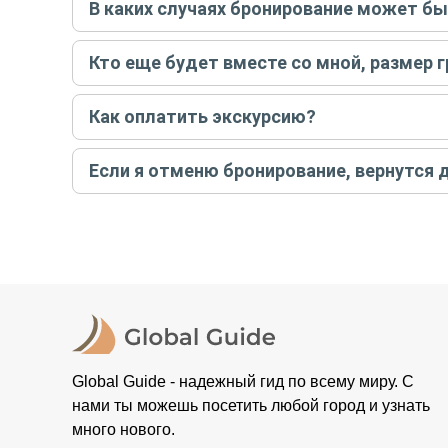
В каких случаях бронирование может б
бронируйте экскурсию.
Задать вопрос
.
Только в случае неблагоприятных погодных условий,
Кто еще будет вместе со мной, размер 
вас об отмене, а мы вернем предоплату на карту. Во
Если экскурсия индивидуальная, гид проведет встреч
Как оплатить экскурсию?
условий конкретной экскурсии.
Создайте заказ на удобную дату и время, и внесите
Если я отменю бронирование, вернутся 
контакты организатора и точное место встречи. Ос
Тогда платить организатору напрямую не требуется
При отмене за 48 часов или раньше мы вернем всю пр
остальные случаи возврата средств описаны в поли
Global Guide - надежный гид по всему миру. С
нами ты можешь посетить любой город и узнать
много нового.