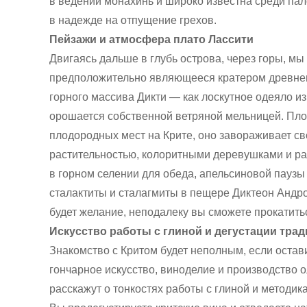
в ведении монахинь и широко известна среди па
в надежде на отпущение грехов.
Пейзажи и атмосфера плато Лассити
Двигаясь дальше в глубь острова, через горы, м
предположительно являющееся кратером древнег
горного массива Дикти — как лоскутное одеяло из
орошается собственной ветряной мельницей. Пло
плодородных мест на Крите, оно завораживает св
растительностью, колоритными деревушками и р
в горном селении для обеда, апельсиновой паузы 
сталактиты и сталагмиты в пещере Диктеон Андрон
будет желание, неподалеку вы сможете прокатить
Искусство работы с глиной и дегустации тра
Знакомство с Критом будет неполным, если остави
гончарное искусство, виноделие и производство 
расскажут о тонкостях работы с глиной и методик