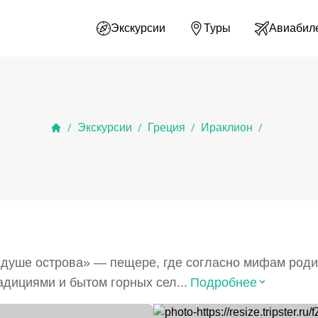
Экскурсии
Туры
Авиабил
Экскурсии
Греция
Ираклион
/
/
/
/
 «душе острова» — пещере, где согласно мифам род
⌃
адициями и бытом горных сел...
Подробнее