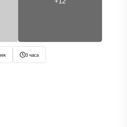
+12
век
3 часа