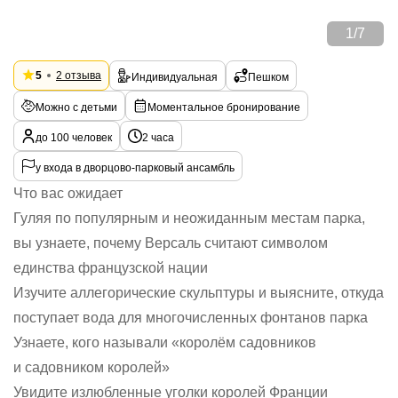
1
/
7
5
2 отзыва
Индивидуальная
Пешком
Можно с детьми
Моментальное бронирование
до 100 человек
2 часа
у входа в дворцово-парковый ансамбль
Что вас ожидает
Гуляя по популярным и неожиданным местам парка,
вы узнаете, почему Версаль считают символом
единства французской нации
Изучите аллегорические скульптуры и выясните, откуда
поступает вода для многочисленных фонтанов парка
Узнаете, кого называли «королём садовников
и садовником королей»
Увидите излюбленные уголки королей Франции