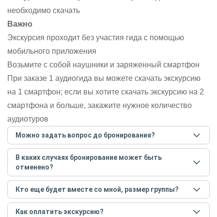
необходимо скачать
Важно
Экскурсия проходит без участия гида с помощью
мобильного приложения
Возьмите с собой наушники и заряженный смартфон
При заказе 1 аудиогида вы можете скачать экскурсию
на 1 смартфон; если вы хотите скачать экскурсию на 2
смартфона и больше, закажите нужное количество
аудиотуров
Можно задать вопрос до бронирования?
Достаточно перейти по ссылке «Задать вопрос» и
В каких случаях бронирование может быть
написать гиду. Платить при этом не нужно. Сначала
отменено?
согласуйте с гидом интересующие вас вопросы и после
этого бронируйте экскурсию.
Задать вопрос
.
Только в случае неблагоприятных погодных условий,
Кто еще будет вместе со мной, размер группы?
например, если экскурсия на кораблике, а по прогнозу
погоды аномально-сильный ветер. При этом гид
Если экскурсия индивидуальная, гид проведет встречу
предупредит вас об отмене, а мы вернем предоплату на
Как оплатить экскурсию?
только для вас и вашей компании. Если групповая — на