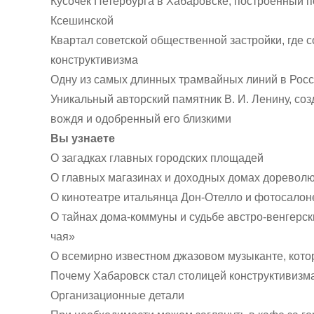
Кусочек Петербурга в Хабаровске, построенный 
Ксешинской
Квартал советской общественной застройки, где
конструктивизма
Одну из самых длинных трамвайных линий в Росси
Уникальный авторский памятник В. И. Ленину, со
вождя и одобренный его близкими
Вы узнаете
О загадках главных городских площадей
О главных магазинах и доходных домах доревол
О кинотеатре итальянца Дон-Отелло и фотосалон
О тайнах дома-коммуны и судьбе австро-венгерс
чая»
О всемирно известном джазовом музыканте, кото
Почему Хабаровск стал столицей конструктивизм
Организационные детали