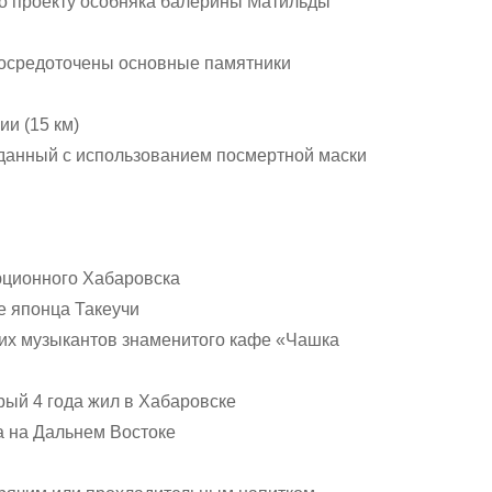
по проекту особняка балерины Матильды
 сосредоточены основные памятники
и (15 км)
зданный с использованием посмертной маски
юционного Хабаровска
е японца Такеучи
ких музыкантов знаменитого кафе «Чашка
рый 4 года жил в Хабаровске
а на Дальнем Востоке