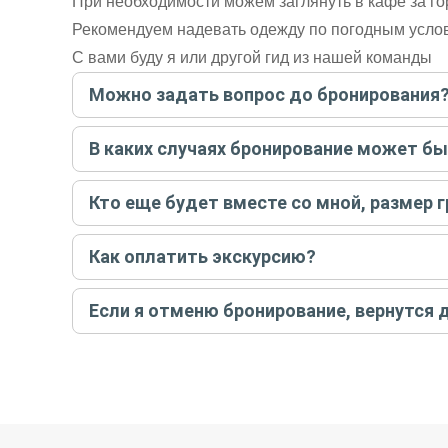
При необходимости можем заглянуть в кафе за г
Рекомендуем надевать одежду по погодным усло
С вами буду я или другой гид из нашей команды
Можно задать вопрос до бронирования
Достаточно перейти по ссылке «Задать вопрос» и на
В каких случаях бронирование может б
бронируйте экскурсию.
Задать вопрос
.
Только в случае неблагоприятных погодных условий,
Кто еще будет вместе со мной, размер 
вас об отмене, а мы вернем предоплату на карту. Во
Если экскурсия индивидуальная, гид проведет встреч
Как оплатить экскурсию?
условий конкретной экскурсии.
Создайте заказ на удобную дату и время, и внесите
Если я отменю бронирование, вернутся 
контакты организатора и точное место встречи. Ос
Тогда платить организатору напрямую не требуется
При отмене за 48 часов или раньше мы вернем всю пр
остальные случаи возврата средств описаны в поли