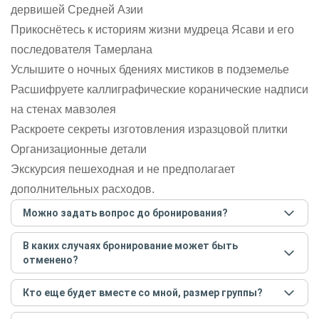
дервишей Средней Азии
Прикоснётесь к историям жизни мудреца Ясави и его
последователя Тамерлана
Услышите о ночных бдениях мистиков в подземелье
Расшифруете каллиграфические коранические надписи
на стенах мавзолея
Раскроете секреты изготовления изразцовой плитки
Организационные детали
Экскурсия пешеходная и не предполагает
дополнительных расходов.
Можно задать вопрос до бронирования?
Достаточно перейти по ссылке «Задать вопрос» и
В каких случаях бронирование может быть
написать гиду. Платить при этом не нужно. Сначала
отменено?
согласуйте с гидом интересующие вас вопросы и после
этого бронируйте экскурсию.
Задать вопрос
.
Только в случае неблагоприятных погодных условий,
Кто еще будет вместе со мной, размер группы?
например, если экскурсия на кораблике, а по прогнозу
погоды аномально-сильный ветер. При этом гид
Если экскурсия индивидуальная, гид проведет встречу