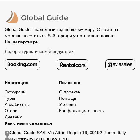
Все остальные случаи возврата средств описаны в
полностью происходит на сайте. Тогда платить
политике возврата.
организатору напрямую не требуется.
Global Guide - надежный гид по всему миру. С нами ты
можешь посетить любой город и узнать много нового.
Наши партнеры
Лидеры туристической индустрии
Навигация
Полезное
Экскурсии
О проекте
Туры
Помощь
Авиабилеты
Условия
Отели
Конфединциальность
Дневник
Как с нами связаться
Global Guide SAS. Via Attilio Regolo 19, 00192 Roma, Italy
Мы открыты с 09:00 до 17:00