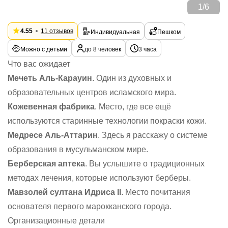
1
/
6
4.55
11 отзывов
Индивидуальная
Пешком
Можно с детьми
до 8 человек
3 часа
Что вас ожидает
Мечеть Аль-Карауин
. Один из духовных и
образовательных центров исламского мира.
Кожевенная фабрика
. Место, где все ещё
используются старинные технологии покраски кожи.
Медресе Аль-Аттарин
. Здесь я расскажу о системе
образования в мусульманском мире.
Берберская аптека
. Вы услышите о традиционных
методах лечения, которые используют берберы.
Мавзолей султана Идриса II
. Место почитания
основателя первого марокканского города.
Организационные детали