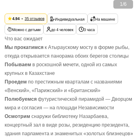
1
/
6
4.94
35 отзывов
Индивидуальная
На машине
Можно с детьми
до 4 человек
3 часа
Что вас ожидает
Мы прокатимся
к Атыраускому мосту в форме рыбы,
откуда открывается панорама обоих берегов столицы
Побываем
в роскошной мечети, одной из самых
крупных в Казахстане
Проедем
по престижным кварталам с названиями
«Венский», «Парижский» и «Британский»
Полюбуемся
футуристической пирамидой — Дворцом
мира и согласия — на площади Независимости
Осмотрим
снаружи библиотеку Назарбаева,
концертный зал в виде розы, резиденцию президента,
здания парламента и знаменитых «золотых близнецов»