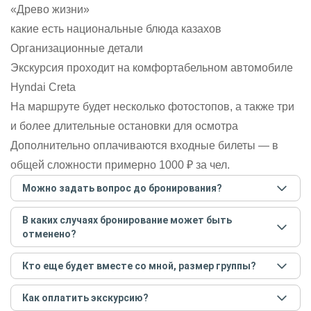
«Древо жизни»
какие есть национальные блюда казахов
Организационные детали
Экскурсия проходит на комфортабельном автомобиле
Hyndai Creta
На маршруте будет несколько фотостопов, а также три
и более длительные остановки для осмотра
Дополнительно оплачиваются входные билеты — в
общей сложности примерно 1000 ₽ за чел.
Можно задать вопрос до бронирования?
Достаточно перейти по ссылке «Задать вопрос» и
В каких случаях бронирование может быть
написать гиду. Платить при этом не нужно. Сначала
отменено?
согласуйте с гидом интересующие вас вопросы и после
этого бронируйте экскурсию.
Задать вопрос
.
Только в случае неблагоприятных погодных условий,
Кто еще будет вместе со мной, размер группы?
например, если экскурсия на кораблике, а по прогнозу
погоды аномально-сильный ветер. При этом гид
Если экскурсия индивидуальная, гид проведет встречу
предупредит вас об отмене, а мы вернем предоплату на
Как оплатить экскурсию?
только для вас и вашей компании. Если групповая — на
карту. Во всех остальных случаях экскурсия состоится.