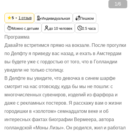
1
/
6
5
1 отзыв
Индивидуальная
Пешком
Можно с детьми
до 10 человек
2.5 часа
Программа
Давайте встретимся прямо на вокзале. После прогулки
по Делфту я приведу вас назад, и ехать в Амстердам
вы будете уже с гордостью от того, что в Голландии
увидели не только столицу.
В Делфте вы увидите, что девочка в синем шарфе
смотрит на нас отовсюду, куда бы мы не пошли: с
многочисленных сувениров, изделий из фарфора и
даже с рекламных постеров. Я расскажу вам о жизни
городишки в «золотом» семнадцатом веке и об
интересных фактах биографии Вермеера, автора
голландской «Моны Лизы». Он родился, жил и работал