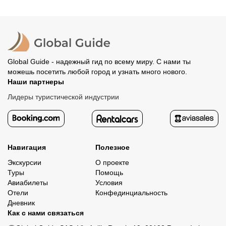
место встречи. Оставшуюся стоимость оплатите
вашего банка, обычно это занимает не более 72 часов.
организатору напрямую. В редких случаях оплата
Все остальные случаи возврата средств описаны в
полностью происходит на сайте. Тогда платить
политике возврата.
организатору напрямую не требуется.
Global Guide - надежный гид по всему миру. С нами ты
можешь посетить любой город и узнать много нового.
Наши партнеры
Лидеры туристической индустрии
Навигация
Полезное
Экскурсии
О проекте
Туры
Помощь
Авиабилеты
Условия
Отели
Конфединциальность
Дневник
Как с нами связаться