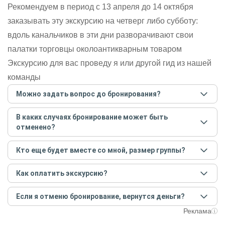
Рекомендуем в период с 13 апреля до 14 октября
заказывать эту экскурсию на четверг либо субботу:
вдоль канальчиков в эти дни разворачивают свои
палатки торговцы околоантикварным товаром
Экскурсию для вас проведу я или другой гид из нашей
команды
Можно задать вопрос до бронирования?
Достаточно перейти по ссылке «Задать вопрос» и
В каких случаях бронирование может быть
написать гиду. Платить при этом не нужно. Сначала
отменено?
согласуйте с гидом интересующие вас вопросы и после
этого бронируйте экскурсию.
Задать вопрос
.
Только в случае неблагоприятных погодных условий,
Кто еще будет вместе со мной, размер группы?
например, если экскурсия на кораблике, а по прогнозу
погоды аномально-сильный ветер. При этом гид
Если экскурсия индивидуальная, гид проведет встречу
предупредит вас об отмене, а мы вернем предоплату на
Как оплатить экскурсию?
только для вас и вашей компании. Если групповая — на
карту. Во всех остальных случаях экскурсия состоится.
экскурсии будут другие участники, размер зависит от
Создайте заказ на удобную дату и время, и внесите
условий конкретной экскурсии.
Если я отменю бронирование, вернутся деньги?
предоплату как можно скорее, чтобы другие
путешественники не заняли ваше место. После этого
При отмене за 48 часов или раньше мы вернем всю
Реклама
вам станут доступны контакты организатора и точное
предоплату. Скорость возврата будет зависеть от