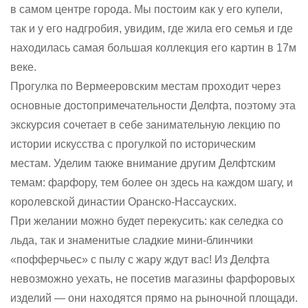
в самом центре города. Мы постоим как у его купели,
так и у его надгробия, увидим, где жила его семья и где
находилась самая большая коллекция его картин в 17м
веке.
Прогулка по Вермееровским местам проходит через
основные достопримечательности Делфта, поэтому эта
экскурсия сочетает в себе занимательную лекцию по
истории искусства с прогулкой по историческим
местам. Уделим также внимание другим Делфтским
темам: фарфору, тем более он здесь на каждом шагу, и
королевской династии Оранско-Нассауских.
При желании можно будет перекусить: как селедка со
льда, так и знаменитые сладкие мини-блинчики
«пофферчьес» с пылу с жару ждут вас! Из Делфта
невозможно уехать, не посетив магазины фарфоровых
изделий — они находятся прямо на рыночной площади.