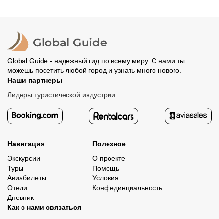
место встречи. Оставшуюся стоимость оплатите
вашего банка, обычно это занимает не более 72 часов.
организатору напрямую. В редких случаях оплата
Все остальные случаи возврата средств описаны в
полностью происходит на сайте. Тогда платить
политике возврата.
организатору напрямую не требуется.
Global Guide - надежный гид по всему миру. С нами ты
можешь посетить любой город и узнать много нового.
Наши партнеры
Лидеры туристической индустрии
Навигация
Полезное
Экскурсии
О проекте
Туры
Помощь
Авиабилеты
Условия
Отели
Конфединциальность
Дневник
Как с нами связаться