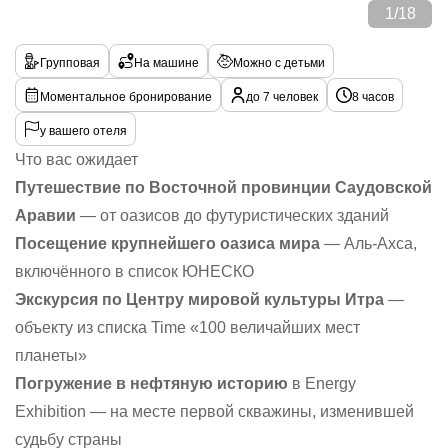
1
/
18
Групповая
На машине
Можно с детьми
Моментальное бронирование
до 7 человек
8 часов
у вашего отеля
Что вас ожидает
Путешествие по Восточной провинции Саудовской
Аравии
— от оазисов до футуристических зданий
Посещение крупнейшего оазиса мира
— Аль-Ахса,
включённого в список ЮНЕСКО
Экскурсия по Центру мировой культуры Итра
—
объекту из списка Time «100 величайших мест
планеты»
Погружение в нефтяную историю
в Energy
Exhibition — на месте первой скважины, изменившей
судьбу страны