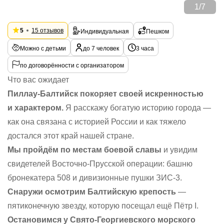
1
/
7
5
15 отзывов
Индивидуальная
Пешком
Можно с детьми
до 7 человек
3 часа
по договорённости с организатором
Что вас ожидает
Пиллау-Балтийск покоряет своей искренностью
и характером.
Я расскажу богатую историю города —
как она связана с историей России и как тяжело
достался этот край нашей стране.
Мы пройдём по местам боевой славы
и увидим
свидетелей Восточно-Прусской операции: башню
бронекатера 508 и дивизионные пушки ЗИС-3.
Снаружи осмотрим Балтийскую крепость
—
пятиконечную звезду, которую посещал ещё Пётр I.
Остановимся у Свято-Георгиевского морского