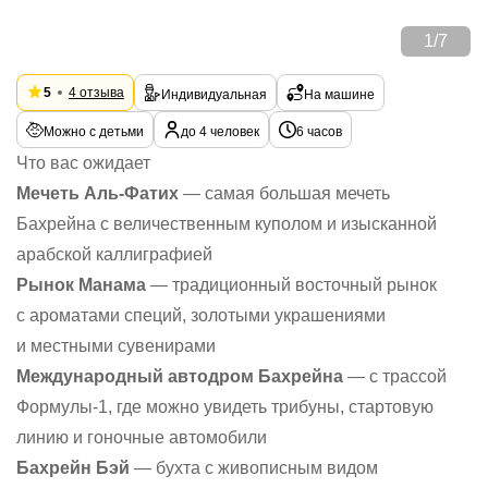
1
/
7
5
4 отзыва
Индивидуальная
На машине
Можно с детьми
до 4 человек
6 часов
Что вас ожидает
Мечеть Аль-Фатих
— самая большая мечеть
Бахрейна с величественным куполом и изысканной
арабской каллиграфией
Рынок Манама
— традиционный восточный рынок
с ароматами специй, золотыми украшениями
и местными сувенирами
Международный автодром Бахрейна
— с трассой
Формулы-1, где можно увидеть трибуны, стартовую
линию и гоночные автомобили
Бахрейн Бэй
— бухта с живописным видом