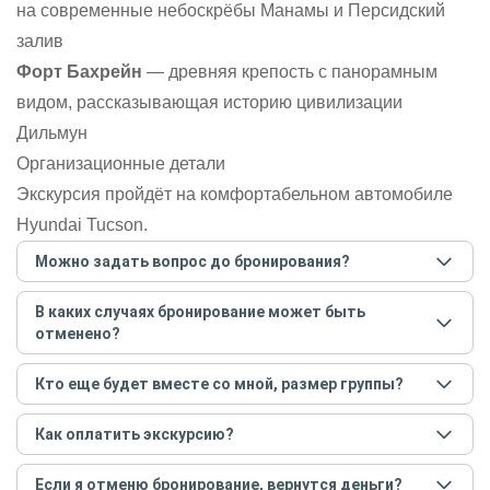
на современные небоскрёбы Манамы и Персидский
залив
Форт Бахрейн
— древняя крепость с панорамным
видом, рассказывающая историю цивилизации
Дильмун
Организационные детали
Экскурсия пройдёт на комфортабельном автомобиле
Hyundai Tucson.
Можно задать вопрос до бронирования?
Достаточно перейти по ссылке «Задать вопрос» и
В каких случаях бронирование может быть
написать гиду. Платить при этом не нужно. Сначала
отменено?
согласуйте с гидом интересующие вас вопросы и после
этого бронируйте экскурсию.
Задать вопрос
.
Только в случае неблагоприятных погодных условий,
Кто еще будет вместе со мной, размер группы?
например, если экскурсия на кораблике, а по прогнозу
погоды аномально-сильный ветер. При этом гид
Если экскурсия индивидуальная, гид проведет встречу
предупредит вас об отмене, а мы вернем предоплату на
Как оплатить экскурсию?
только для вас и вашей компании. Если групповая — на
карту. Во всех остальных случаях экскурсия состоится.
экскурсии будут другие участники, размер зависит от
Создайте заказ на удобную дату и время, и внесите
условий конкретной экскурсии.
Если я отменю бронирование, вернутся деньги?
предоплату как можно скорее, чтобы другие