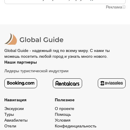
путешественники не заняли ваше место. После этого
При отмене за 48 часов или раньше мы вернем всю
Реклама
вам станут доступны контакты организатора и точное
предоплату. Скорость возврата будет зависеть от
место встречи. Оставшуюся стоимость оплатите
вашего банка, обычно это занимает не более 72 часов.
организатору напрямую. В редких случаях оплата
Все остальные случаи возврата средств описаны в
полностью происходит на сайте. Тогда платить
политике возврата.
организатору напрямую не требуется.
Global Guide - надежный гид по всему миру. С нами ты
можешь посетить любой город и узнать много нового.
Наши партнеры
Лидеры туристической индустрии
Навигация
Полезное
Экскурсии
О проекте
Туры
Помощь
Авиабилеты
Условия
Отели
Конфединциальность